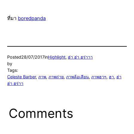
ที่มา
boredpanda
Posted
28/07/2017
in
Highlight
, 
ฮ่า ฮ่า ฮร่าาา
by
Tags:
Celeste Barber
, 
ภาพ
, 
ภาพถ่าย
, 
ภาพล้อเลียน
, 
ภาพฮาๆ
, 
ฮา
, 
ฮ่า
ฮ่า ฮร่าา
Comments