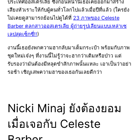
ประเทศออสเตรเลีย ซึ่งก่อนหน้านี้เธอเคยออกมาสร้าง
เสียงหัวเราะให้กับผู้คนทั่วโลกไปแล้วเมื่อปีที่แล้ว (ใครยัง
ไม่เคยดูสามารถย้อนไปดูได้ที่
23 ภาพของ Celeste
Barber ตลกสาวออสเตรเลีย ผู้ถ่ายรูปเลียนแบบเหล่าเซ
เลปสุดเซ็กซี่!!
)
งานนี้เธอยังพกความฮากลับมาเต็มกระเป๋า พร้อมกับภาพ
ชุดใหม่เจ๋งๆ ที่งานนี้ไม่รู้ว่าจะฮากว่าเดิมหรือป่าว แต่
รับรองว่ามันต้องมีหลุดขำสักภาพนั้นแหละ เอาเป็นว่าอย่า
รอช้า เชิญเสพความฮาของเธอกันเลยดีกว่า
Nicki Minaj ยังต้องยอม
เมื่อเจอกับ Celeste
Barber