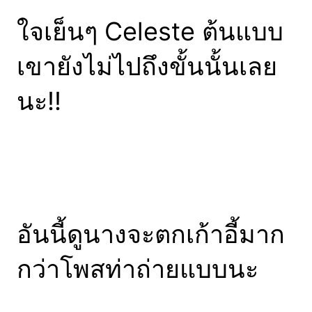
ใจเย็นๆ Celeste ต้นแบบ
เขายังไม่ไปถึงขั้นนั้นเลย
นะ!!
อันนี้ดูนางจะตกเก้าอี้มาก
กว่าโพสท่าถ่ายแบบนะ