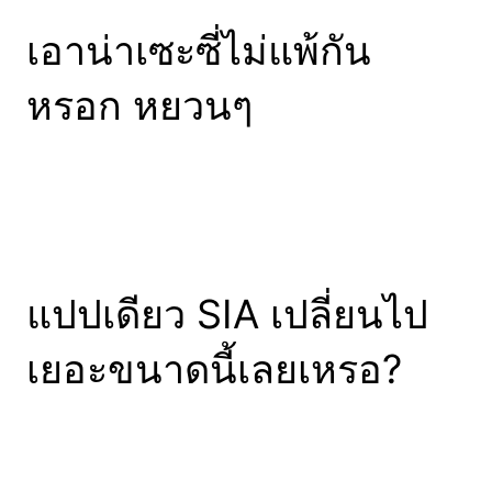
เอาน่าเซะซี่ไม่แพ้กัน
หรอก หยวนๆ
แปปเดียว SIA เปลี่ยนไป
เยอะขนาดนี้เลยเหรอ?