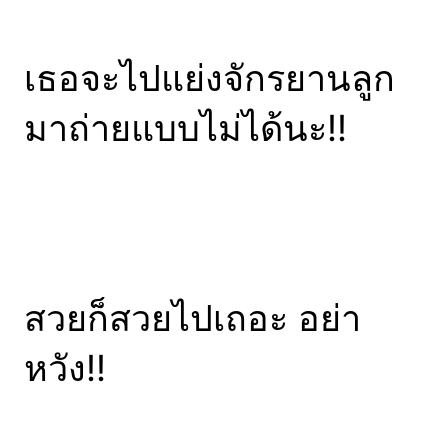
เธอจะไปแย่งจักรยานลูก
มาถ่ายแบบไม่ได้นะ!!
สวยก็สวยไปเถอะ อย่า
หวัง!!