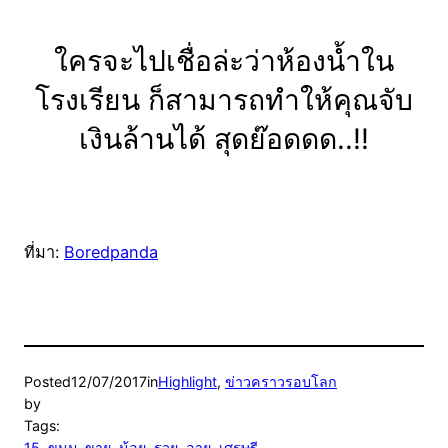
ใครจะไปเชื่อล่ะว่าห้องน้ำใน
โรงเรียน ก็สามารถทำให้คุณจับ
เงินล้านได้ สุดย๊อดดด..!!
ที่มา:
Boredpanda
Posted
12/07/2017
in
Highlight
, 
ข่าวคราวรอบโลก
by
Tags:
15
, 
ขนม
, 
ขาย
, 
น้อย
, 
รวย
, 
อายุ
, 
เศรษฐี