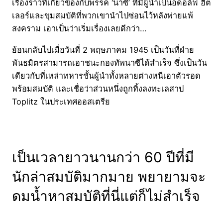
เรื่องราวที่เกี่ยวข้องกับพรรค ‘นาซี’ ที่มีผู้นำเป็นอดอล์ฟ ฮิต
เลอร์และขุมสมบัติที่พวกเขานำไปซ่อนไว้หลังพ่ายแพ้
สงคราม เอาเป็นว่าเริ่มเรื่องเลยดีกว่า…
ย้อนกลับไปเมื่อวันที่ 2 พฤษภาคม 1945 เป็นวันที่ฝ่าย
พันธมิตรสามารถเอาชนะกองทัพนาซีได้สำเร็จ ซึ่งเป็นวัน
เดียวกับที่เหล่าทหารชั้นผู้นำทั้งหลายต่างหนีเอาตัวรอด
พร้อมสมบัติ และเชื่อว่าส่วนหนึ่งถูกทิ้งลงทะเลสาป
Toplitz ในประเทศออสเตรีย
เป็นเวลายาวนานกว่า 60 ปีที่มี
นักล่าสมบัติมากมาย พยายามจะ
ดมน้ำหาสมบัติที่นี่แต่ก็ไม่สำเร็จ