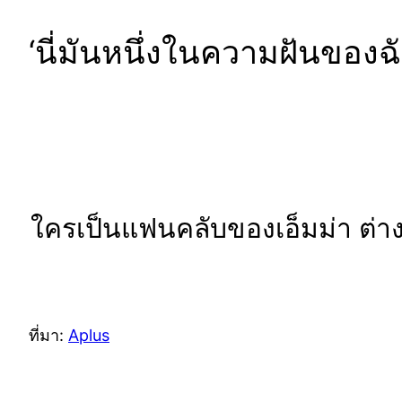
‘นี่มันหนึ่งในความฝันของฉ
ใครเป็นแฟนคลับของเอ็มม่า ต่างก
ที่มา:
Aplus