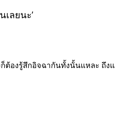
ันเลยนะ’
็ต้องรู้สึกอิจฉากันทั้งนั้นแหละ ถึ