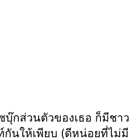
ซบุ๊กส่วนตัวของเธอ ก็มีชาว
นให้เพียบ (ดีหน่อยที่ไม่มี