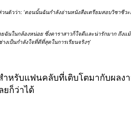
ส่วนตัวว่า:
‘ตอนนั้นฉันกำลังอ่านหนังสือเตรียมสอบวิชาชีวะอยู
ายฉันในกล้องหน่อย ซึ่งดาราสาวก็ใจดีและน่ารักมาก ถึงแม้
 ช่างเป็นกำลังใจที่ดีที่สุดในการเรียนจริงๆ’
ต่สำหรับแฟนคลับที่เติบโตมากับผลง
ยก็ว่าได้