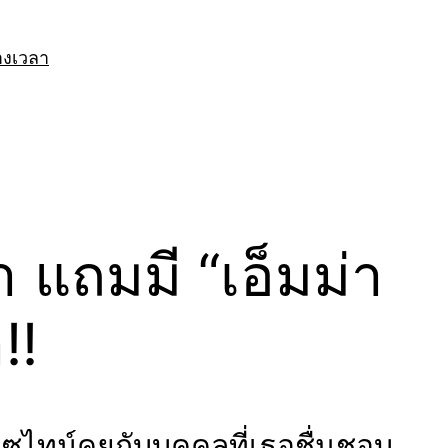
างเวลา
 แถมมี “เอ็มม่า
!!
ฟซไทม์คุยกับบุคคลที่เธอชื่นชอบ