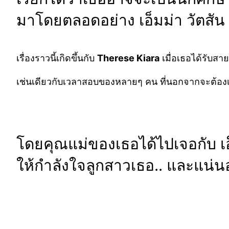
มาโดยตลอดอย่าง เอ็มม่า วัตสัน
เรื่องราวนี้เกิดขึ้นกับ
Therese Kiara
เมื่อเธอได้รับสา
เช่นเดียวกับเวลาสอบของหลายๆ คน ที่นอกจากจะต้องเร่
โดยคุณแม่ของเธอได้ไปเจอกับ เอ
ให้กำลังใจลูกสาวเธอ.. และแน่นอ