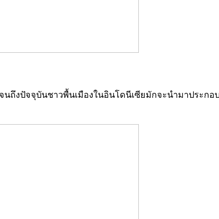
ตจนถึงปัจจุบันชาวพื้นเมืองในอินโดนีเซียมักจะนำมาประกอ