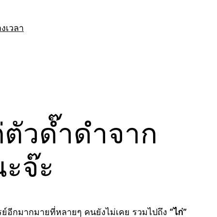
างเวลา
่ตัวด๊ำดำจาก
นะจ๊ะ
ยจรรย์อีกมากมายที่หลายๆ คนยังไม่เคย รวมไปถึง
“ไก่”