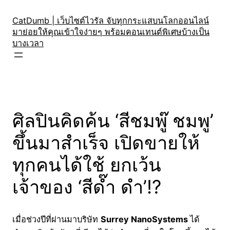
Skip
to
CatDumb | เว็บไซต์ไวรัล จับทุกกระแสบนโลกออนไลน์
มาย่อยให้คุณเข้าใจง่ายๆ พร้อมคอนเทนต์พิเศษบ้างเป็น
content
บางเวลา
ศิลปินคิดค้น ‘สีชมพู๊ ชมพู’
ขึ้นมาสำเร็จ เปิดขายให้
ทุกคนได้ใช้ ยกเว้น
เจ้าของ ‘สีด๊ำ ดำ’!?
เมื่อช่วงปีที่ผ่านมาบริษัท
Surrey NanoSystems
ได้