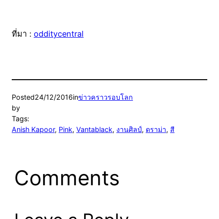
ที่มา :
odditycentral
Posted
24/12/2016
in
ข่าวคราวรอบโลก
by
Tags:
Anish Kapoor
, 
Pink
, 
Vantablack
, 
งานศิลป์
, 
ดราม่า
, 
สี
Comments