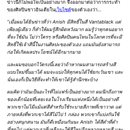
ข่าวนี้ก็ไม่พอใจเป็นอย่างมาก จึงออกมาต่อว่าการกระทำ
ของศิลปินชาวอินเดียใน
เว็บไซต์
ของตัวเองว่า…
“เมื่อผมได้ยินข่าวที่ว่า Anish มีสิทธิ์ในสี Vantablack แต่
เพียงผู้เดียว ก็ทำให้ผมรู้สึกผิดหวังมาก ผมรู้ว่าทุกคนอยาก
ที่จะใช้มัน ไม่ว่าใครๆ หรือศิลปินคนไหนในโลกควรที่จะมี
สิทธิ์ใช้เจ้าสีนี้ในงานศิลปะของตัวเอง แถมมันยังสามารถ
ก่อให้เกิดผลประโยชน์ได้อีกมากมาย
และผมขอบอกไว้ตรงนี้เลยว่าถ้าหากผมสามารถสร้างสี
แบบใหม่ขึ้นมาได้ ผมจะแบ่งให้ทุกคนได้ใช้ยกเว้นเขา และ
นั่นเองก็เป็นวิธีที่จะทำให้เขาได้รู้สำนึกซะบ้าง
ผมคิดว่ามันเป็นอะไรที่ไม่แฟร์เป็นอย่างมาก ผมนึกถึงภาพ
ของเด็กน้อยที่เคยเจอในโรงเรียนแห่งหนึ่งได้เป็นอย่างดี
พวกเขาไม่ไมีแม้แต่สีสำหรับใช้ระบายสีภาพที่เขาวาด แต่
ภายหลังที่พวกเขาได้สีไม้ไป 1 กล่อง พวกเขาก็แบ่งกันใช้
อย่างสนุกสนาน มันก็ดีเหมือนกันนะ Anish ได้สีดำที่ดำ
ที่สุดไป แต่พวกเราที่เหลือจะใช้สีใหม่อีกหลากหลายสี และ