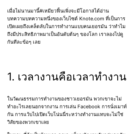
เมื่อไม่นานมานี้#เหมียวฟิ้นเพิ่งจะมีโอกาสได้อ่าน
บทความบทความหนึ่งของเว็บไซต์ Knote.com ที่เป็นการ
เปิดเผยถึงเคล็ดลับในการทำงานแบบคนเยอรมัน ว่าทำไม
ถึงมีประสิทธิภาพมาเป็นอันดับต้นๆ ของโลก เราลองไปดู
กันทีละข้อๆ เลย
1. เวลางานคือเวลาทำงาน
ในวัฒนธรรมการทำงานของชาวเยอรมัน พวกเขาจะไม่
ทำอะไรเลยนอกจากงาน การเล่น Facebook การนั่งเมาท์
กัน การแว้บไปเปิดเว็บโน่นนี่ระหว่างทำงานแทบจะไม่ใช่
วิสัยของพวกเขาเลย