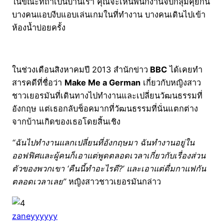
ในขณะที่ถ้าเป็นบ้านเรา คุณจะเห็นพนักงานจับกลุ่มคุยกัน
บางคนแอบงีบแอบเล่นเกมในที่ทำงาน บางคนเดินไปเข้า
ห้องน้ำบ่อยครั้ง
ในช่วงเดือนสิงหาคมปี 2013 สำนักข่าว
BBC
ได้เคยทำ
สารคดีที่ชื่อว่า
Make Me a German
เกี่ยวกับหญิงสาว
ชาวเยอรมันที่เดินทางไปทำงานและเปลี่ยนวัฒนธรรมที่
อังกฤษ แต่เธอกลับช็อคมากที่วัฒนธรรมที่นั่นแตกต่าง
จากบ้านเกิดของเธอโดยสิ้นเชิง
“ฉันไปทำงานแลกเปลี่ยนที่อังกฤษมา ฉันทำงานอยู่ใน
ออฟฟิศและผู้คนก็เอาแต่พูดตลอดเวลาเกี่ยวกับเรื่องส่วน
ตัวของพวกเขา ‘คืนนี้ทำอะไรดี?’ และเอาแต่ดื่มกาแฟกัน
ตลอดเวลาเลย”
หญิงสาวชาวเยอรมันกล่าว
zaneyyyyyy