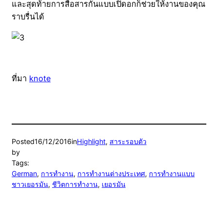
และสุดท้ายการสื่อสารกันแบบเปิดอกก็ช่วยให้งานของคุณ
ราบรื่นได้
ที่มา
knote
Posted
16/12/2016
in
Highlight
, 
สาระรอบตัว
by
Tags:
German
, 
การทำงาน
, 
การทำงานต่างประเทศ
, 
การทำงานแบบ
ชาวเยอรมัน
, 
ชีวิตการทำงาน
, 
เยอรมัน