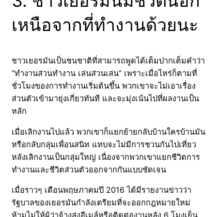
3. ชาวเยอรมันมีชีวิตนอก
เหนือจากที่ทำงานด้วยนะ
ชาวเยอรมันเป็นชนชาติที่สามารถพูดได้เต็มปากเต็มคำว่า
“ทำงานส่วนทำงาน เล่นส่วนเล่น” เพราะเมื่อไหร่ก็ตามที่
ชั่วโมงของการทำงานเริ่มต้นขึ้น พวกเขาจะไม่เอาเรื่อง
ส่วนตัวเข้ามายุ่งเกี่ยวทันที และจะมุ่งเน้นไปที่ผลงานเป็น
หลัก
เมื่อเลิกงานไปแล้ว พวกเขาก็แยกย้ายกลับบ้านใครบ้านมัน
หรือกลับกลุ่มเพื่อนสนิท แทบจะไม่มีการชวนกันไปเที่ยว
หลังเลิกงานเป็นกลุ่มใหญ่ เนื่องจากพวกเขาแยกชีวิตการ
ทำงานและชีวิตส่วนตัวออกจากกันแบบชัดเจน
เมื่อราวๆ เดือนพฤษภาคมปี 2016 ได้มีรายงานข่าวว่า
รัฐบาลของเยอรมันกำลังเตรียมที่จะออกกฎหมายใหม่
ห้ามไม่ให้ผู้ว่าจ้างส่งอีเมล์หรือติดต่องานหลัง 6 โมงเย็น