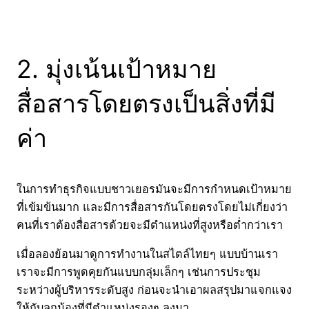
2. มุ่งเน้นเป้าหมาย
สื่อสารโดยตรงเป็นสิ่งที่มี
ค่า
ในการทำธุรกิจแบบชาวเยอรมันจะมีการกำหนดเป้าหมาย
ที่เข้มข้นมาก และมีการสื่อสารกันโดยตรงโดยไม่เกี่ยงว่า
คนที่เราต้องสื่อสารด้วยจะมีตำแหน่งที่สูงหรือต่ำกว่าเรา
เมื่อลองย้อนมาดูการทำงานในสไตล์ไทยๆ แบบบ้านเรา
เราจะมีการพูดคุยกันแบบกลุ่มเล็กๆ เช่นการประชุม
ระหว่างผู้บริหารระดับสูง ก่อนจะนำเอาผลสรุปมาแจกแจง
ให้กับลูกน้องที่มีตำแหน่งรองๆ ลงมา