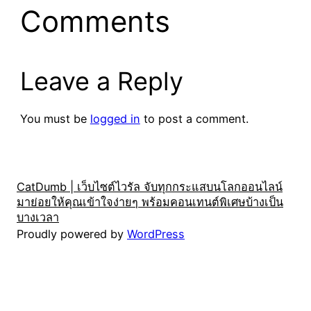
Comments
Leave a Reply
You must be
logged in
to post a comment.
CatDumb | เว็บไซต์ไวรัล จับทุกกระแสบนโลกออนไลน์
มาย่อยให้คุณเข้าใจง่ายๆ พร้อมคอนเทนต์พิเศษบ้างเป็น
บางเวลา
Proudly powered by
WordPress