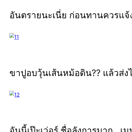
อันตรายนะเนี่ย ก่อนทานควรแจ้งห
ขาปูอบวุ้นเส้นหม้อดิน?? แล้วส่ง
อันนี้เป๊ะเว่อร์ ชื่อลังการมาก…เมนู