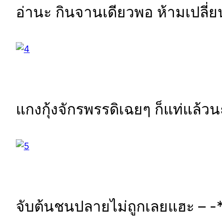
อ่านะ กินจานเดียวพอ ห้ามเปลี่ย
แกงกุ้งจักรพรรดิเฉยๆ ก็แท่แ
จับต้นชนปลายไม่ถูกเลยแฮะ – -