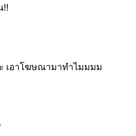
น!!
ล้วนะ เอาโฆษณามาทำไมมมม
*