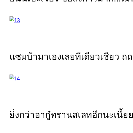
แซมบ้ามาเองเลยทีเดียวเชียว ถ
ยิ่งกว่าอากู๋ทรานสเลทอีกนะเนี้