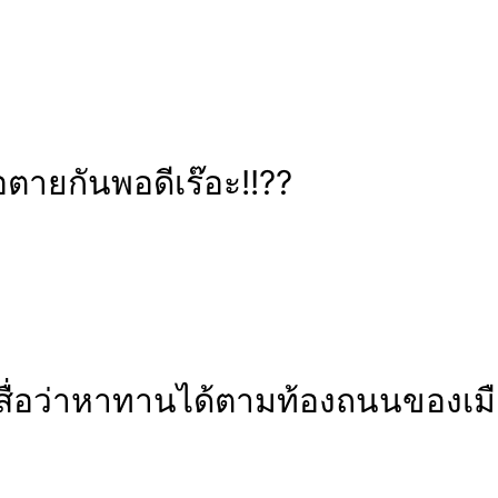
อตายกันพอดีเร๊อะ!!??
ะสื่อว่าหาทานได้ตามท้องถนนของเมื