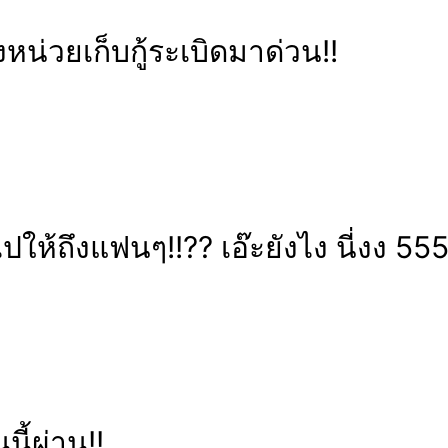
น่วยเก็บกู้ระเบิดมาด่วน!!
ไปให้ถึงแฟนๆ!!?? เอ๊ะยังไง นี่งง 55
นี้ผ่าน!!