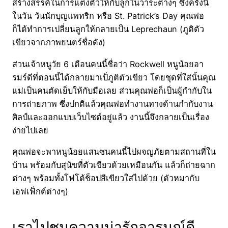
สร้างสรรค์ในการแต่งตัวให้กับลูกในวาระต่างๆ ซึ่งครั้งนี้
ในวัน วันนักบุญแพทริก หรือ St. Patrick’s Day คุณพ่อ
ก็ได้ทำการเปลี่ยนลูกให้กลายเป็น Leprechaun (ภูติตัว
เขียวจากภาพยนตร์ชื่อดัง)
ส่วนเจ้าหนูวัย 6 เดือนคนนี้ชื่อว่า Rockwell หนูน้อยอา
รมร์ดีที่ตอนนี้ได้กลายมาเป็ภูติตัวเขียว โดยชุดที่ใส่นั้นคุณ
แม่เป็นคนตัดเย็บให้กับมือเลย ส่วนคุณพ่อก็เป็นผู้กำกับใน
การถ่ายภาพ ซึ่งปกติแล้วคุณพ่อทำงานทางด้านกำกับงาน
ศิลป์และออกแบบเว็บไซต์อยู่แล้ว งานนี้จึงกลายเป็นเรื่อง
ง่ายไปเลย
คุณพ่อจะพาหนูน้อยแสนซนคนนี้ไปผจญภัยตามสถานที่ใน
บ้าน พร้อมกับสุนัขที่ตัวเขียวด้วยเหมือนกัน แล้วก็ถ่ายฉาก
ต่างๆ พร้อมทั้งโฟโต้ช็อปสีเขียวใส่ไปด้วย (ตัวหมากับ
เอฟเฟ็กต์ต่างๆ)
เราไปชมความน่ารักอารมณ์ดี