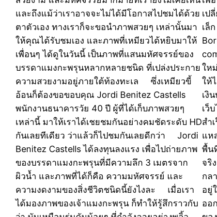
และถึงแม้ว่าเราอาจจะไม่ได้มีโอกาสไปชมได้ด้วย
เปล
ตาตัวเอง ทางเราก็จะขอนำภาพสวยๆ เหล่านั้นมา
เล็ก
ให้คุณได้รับชมเอง และภาพที่เหมียวได้หยิบมาให้
Bor
เพื่อนๆ ได้ดูในวันนี้ เป็นภาพที่แสนมหัศจรรย์ของ
com
บรรดาแมงกะพรุนหลากหลายชนิด ที่เปล่งประกาย
ใหม
ความสวยงามอยู่ภายใต้ท้องทะเล ซึ่งเหมียวขี้
ให้
อ้อนก็ต้องขอขอบคุณ Jordi Benitez Castells
เงิ
พนักงานธนาคารวัย 40 ปี ผู้ที่ได้เก็บภาพสวยๆ
เว็
เหล่านี้ มาให้เราได้เชยชมกันอย่างคมชัดระดับ HD
สำเ
กันเลยทีเดียว ว่าแล้วก็ไปชมกันเลยดีกว่า Jordi
แหล
Benitez Castells ได้ลงทุนลงแรง เพื่อไปถ่ายภาพ
พื้
ของบรรดาแมงกะพรุนที่มีความลึก 3 เมตรจาก
จริ
ผิวน้ำ และภาพที่ได้ก็คือ ความมหัศจรรย์ และ
กลา
ความงดงามของสิ่งชีวิตชนิดนี้ยังไงละ เมื่อเรา
อยู
ได้มองภาพของเจ้าแมงกะพรุน ก็ทำให้รู้สึกราวกับ
ออก
ว่า มันเหมือนร่มคันน้อยๆ ที่กำลังลอยอย่างพลิ้ว
ของ