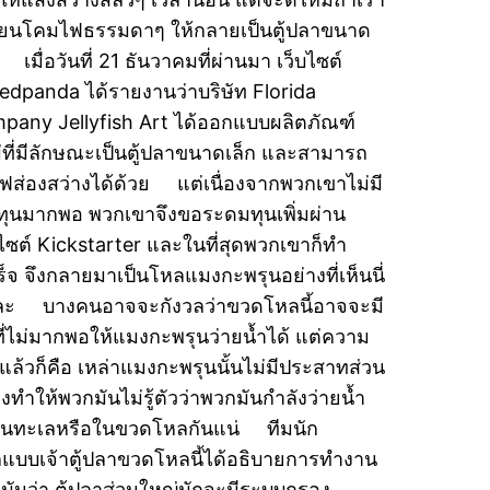
ี่ยนโคมไฟธรรมดาๆ ให้กลายเป็นตู้ปลาขนาด
 เมื่อวันที่ 21 ธันวาคมที่ผ่านมา เว็บไซต์
edpanda ได้รายงานว่าบริษัท Florida
pany Jellyfish Art ได้ออกแบบผลิตภัณฑ์
่ที่มีลักษณะเป็นตู้ปลาขนาดเล็ก และสามารถ
ไฟส่องสว่างได้ด้วย แต่เนื่องจากพวกเขาไม่มี
นทุนมากพอ พวกเขาจึงขอระดมทุนเพิ่มผ่าน
บไซต์ Kickstarter และในที่สุดพวกเขาก็ทำ
ร็จ จึงกลายมาเป็นโหลแมงกะพรุนอย่างที่เห็นนี่
ะ บางคนอาจจะกังวลว่าขวดโหลนี้อาจจะมี
นที่ไม่มากพอให้แมงกะพรุนว่ายน้ำได้ แต่ความ
งแล้วก็คือ เหล่าแมงกะพรุนนั้นไม่มีประสาทส่วน
งทำให้พวกมันไม่รู้ตัวว่าพวกมันกำลังว่ายน้ำ
่ในทะเลหรือในขวดโหลกันแน่ ทีมนัก
แบบเจ้าตู้ปลาขวดโหลนี้ได้อธิบายการทำงาน
มันว่า ตู้ปลาส่วนใหญ่มักจะมีระบบกรอง