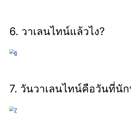
6. วาเลนไทน์แล้วไง?
7. วันวาเลนไทน์คือวันที่น