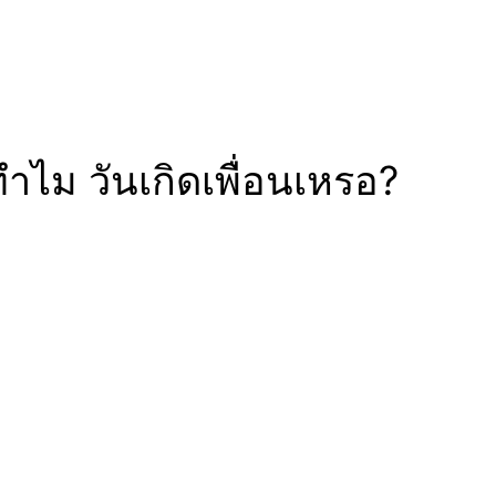
ำไม วันเกิดเพื่อนเหรอ?