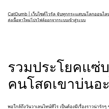
Skip
to
CatDumb | เว็บไซต์ไวรัล จับทุกกระแสบนโลกออนไลน์
content
ส่งเนื้อหาใหม่
โปรไฟล์
ออกจากระบบ
เข้าสู่ระบบ
รวมประโยคแซ่บ 
คนโสดเขาบ่นอะไ
พอใกล้ถึงวันวาเลนไทน์ทีไร เป็นต้องมีเรื่องราวน่ารั