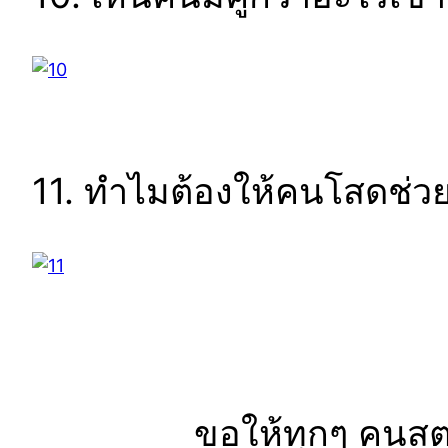
11. ทำไมต้องให้คนโสดช่ว
ขอให้ทุกๆ คนสต