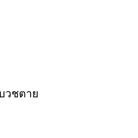
ักบวชตาย