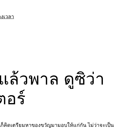
างเวลา
ล้วพาล ดูซิว่า
ตอร์
คนก็คิดเตรียมหาของขวัญมามอบให้แก่กัน ไม่ว่าจะเป็น