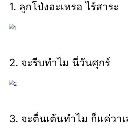
1. ลูกโป่งอะเหรอ ไร้สาระ
2. จะรีบทำไม นี่วันศุกร์
3. จะตื่นเต้นทำไม ก็แค่วา