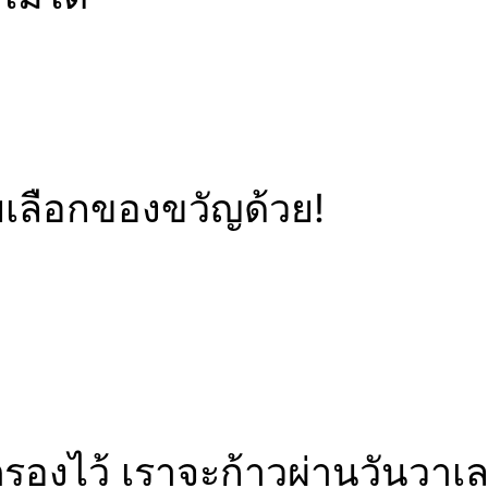
ยเลือกของขวัญด้วย!
รองไว้ เราจะก้าวผ่านวันวาเล