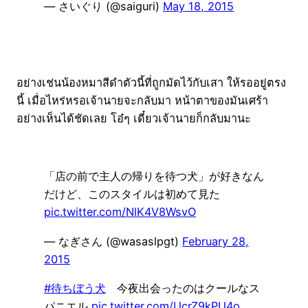
— さいぐり (@saiguri)
May 18, 2015
อย่างเช่นน้องหมาสีดำตัวนี้ที่ถูกมัดไว้กับเสา ให้รออยู่ตรง
นี้ เมื่อไหร่หรอเจ้านายจะกลับมา หน้าตาของมันเศร้า
อย่างเห็นได้ชัดเลย โอ๋ๆ เดี๋ยวเจ้านายก็กลับมานะ
「店の前で主人の帰りを待つ犬」が好きなん
だけど、このスタイルは初めて見た
pic.twitter.com/NlK4V8WsvO
— なぎさん (@wasaslpgt)
February 28,
2015
#待ちぼう犬
今夜出会ったのはクールなス
パニエル
pic.twitter.com/UcrZ9kPU4o