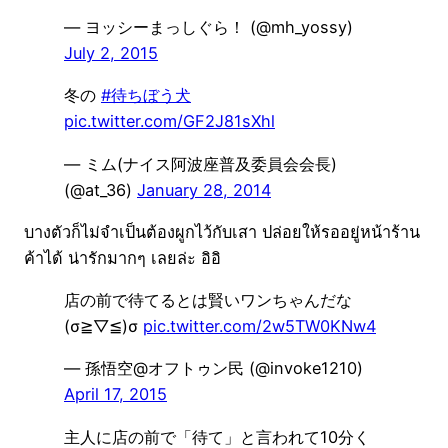
— ヨッシーまっしぐら！ (@mh_yossy)
July 2, 2015
冬の
#待ちぼう犬
pic.twitter.com/GF2J81sXhl
— ミム(ナイス阿波座普及委員会会長)
(@at_36)
January 28, 2014
บางตัวก็ไม่จำเป็นต้องผูกไว้กับเสา ปล่อยให้รออยู่หน้าร้าน
ค้าได้ น่ารักมากๆ เลยล่ะ อิอิ
店の前で待てるとは賢いワンちゃんだな
(σ≧▽≦)σ
pic.twitter.com/2w5TW0KNw4
— 孫悟空@オフトゥン民 (@invoke1210)
April 17, 2015
主人に店の前で「待て」と言われて10分く