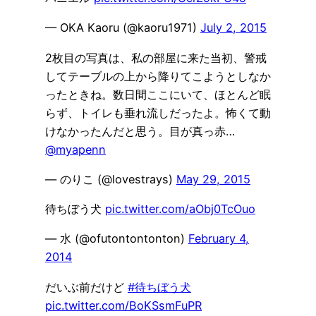
— OKA Kaoru (@kaoru1971)
July 2, 2015
2枚目の写真は、私の部屋に来た当初、警戒
してテーブルの上から降りてこようとしなか
ったときね。数日間ここにいて、ほとんど眠
らず、トイレも垂れ流しだったよ。怖くて動
けなかったんだと思う。目が真っ赤…
@myapenn
— のりこ (@lovestrays)
May 29, 2015
待ちぼう犬
pic.twitter.com/aObj0TcOuo
— 水 (@ofutontontonton)
February 4,
2014
だいぶ前だけど
#待ちぼう犬
pic.twitter.com/BoKSsmFuPR