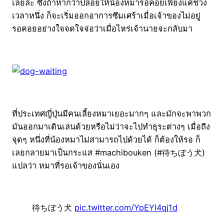
เลยล่ะ ซึ่งถ้าหากว่าปล่อยให้น้องหมารอคอยเพียงแค่ช่วง
เวลาหนึ่ง ก็จะเริ่มออกอาการซึมเศร้าเมื่อเจ้าของไม่อยู่
รอคอยอย่างใจจดใจจ่อว่าเมื่อไหร่เจ้านายจะกลับมา
ที่ประเทศญี่ปุ่นมีคนเลี้ยงหมาเยอะมากๆ และมักจะพาพวก
มันออกมาเดินเล่นด้วยหรือไม่ว่าจะไปทำธุระต่างๆ เมื่อถึง
จุดๆ หนึ่งที่น้องหมาไม่สามารถไปด้วยได้ ก็ต้องให้รอ ก็
เลยกลายมาเป็นกระแส #machibouken (#待ちぼう犬)
แปลว่า หมาที่รอเจ้าของนั่นเอง
待ちぼう犬
pic.twitter.com/YpEYI4qj1d