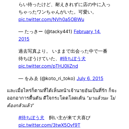
らい待ったけど、耐えきれずに店の中に入っ
ちゃったワンちゃんがいた。可愛い。
pic.twitter.com/NVh0a5OBWu
— たっきー (@tacky441)
February 14,
2015
過去写真より。 いままで出会った中で一番
待ちぼうけていた、
#待ちぼう犬
pic.twitter.com/pTHJ0liZnd
— をみゑ (@koto_ri_toko)
July 6, 2015
และเมื่อไหร่ก็ตามที่ได้เห็นหน้าเจ้านายอันเป็นที่รัก ก็จะ
ออกอาการตื้นตัน ดีใจกระโดดโลดเต้น
“มาแล้วนะ ไม่
ต้องกลัวแล้ว”
#待ちぼう犬
飼い主が来て大喜び
pic.twitter.com/3twX5Ovf9T