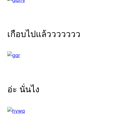
เกือบไปแล้ววววววว
อ่ะ นั่นไง