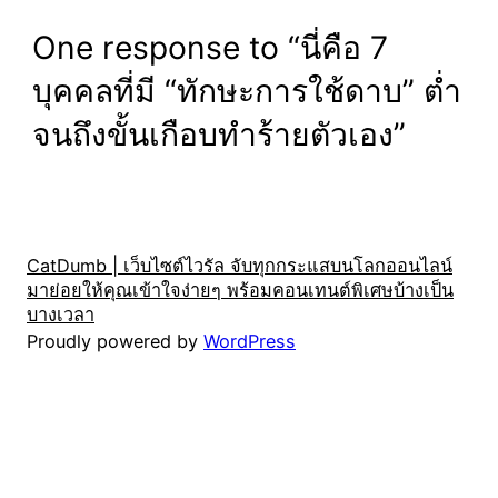
One response to “นี่คือ 7
บุคคลที่มี “ทักษะการใช้ดาบ” ต่ำ
จนถึงขั้นเกือบทำร้ายตัวเอง”
CatDumb | เว็บไซต์ไวรัล จับทุกกระแสบนโลกออนไลน์
มาย่อยให้คุณเข้าใจง่ายๆ พร้อมคอนเทนต์พิเศษบ้างเป็น
บางเวลา
Proudly powered by
WordPress