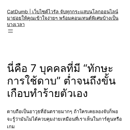
Skip
to
CatDumb | เว็บไซต์ไวรัล จับทุกกระแสบนโลกออนไลน์
มาย่อยให้คุณเข้าใจง่ายๆ พร้อมคอนเทนต์พิเศษบ้างเป็น
content
บางเวลา
นี่คือ 7 บุคคลที่มี “ทักษะ
การใช้ดาบ” ต่ำจนถึงขั้น
เกือบทำร้ายตัวเอง
ดาบถือเป็นอาวุธที่อันตรายมากๆ ถ้าใครเคยลองจับก็พอ
จะรู้ว่ามันไม่ได้ควบคุมง่ายเหมือนที่เราเห็นในการ์ตูนหรือ
เกม