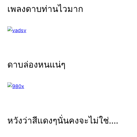
เพลงดาบท่านไวมาก
ดาบล่องหนแน่ๆ
หวังว่าสีแดงๆนั่นคงจะไม่ใช่….