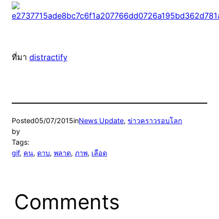
ที่มา
distractify
Posted
05/07/2015
in
News Update
, 
ข่าวคราวรอบโลก
by
Tags:
gif
, 
คน
, 
ดาบ
, 
พลาด
, 
ภาพ
, 
เลือด
Comments