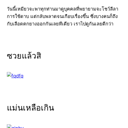
วันนี้เหมียวจะพาทุกท่านมาดูบุคคลที่พยายามจะโชว์ลีลา
การใช้ดาบ แต่กลับพลาดจนเกือบเรื่องขึ้น ซึ่งบางคนก็ถึง
กับเลือดตกยางออกกันเลยทีเดียว เราไปดูกันเลยดีกว่า
ซวยแล้วสิ
แม่นเหลือเกิน