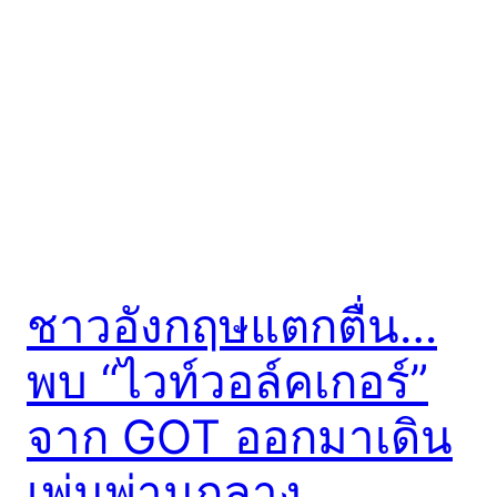
ชาวอังกฤษแตกตื่น…
พบ “ไวท์วอล์คเกอร์”
จาก GOT ออกมาเดิน
เพ่นพ่านกลาง