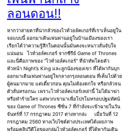
ลอนดอน!!
หากว่าสายตาที่น่ากลัวของไวท์วอล์คเกอร์ที่เราเห็นอยู่ใน
จอแบบนี้ ออกมาเดินเพ่นพ่านอยู่ในบ้านเมืองของเรา
เรียกได้ว่าความรู้สึกในตอนนั้นมันคงจะหนาวสั่นจับใจ
แน่นอน ไวท์วอล์คเกอร์ จากซีรีย์ Game of Thrones
และนี่คือภาพของ “ไวท์วอล์คเกอร์” ที่นำทัพโดยตัว
หัวหน้า Night’s King และลูกน้องของเขา ที่ได้พากันบุก
ออกมาเดินเพ่นพ่านอยู่ใจกลางกรุงลอนดอน ที่เต็มไปด้วย
ผู้คนมากมาย แต่เดี๋ยวก่อน คุณไม่ต้องตกใจ หรือกลัวจน
ตัวสั่นหรอกนะ เพราะไวท์วอล์คเกอร์เหล่านี้ ไม่ได้มาฆ่า
หรือทำร้ายใคร แต่พวกเขามาเพื่อโปรโมทรอบปฐมทัศน์
ของ Game of Thrones ซีซั่น 7 ที่กำลังจะเข้าฉายในวัน
จันทร์ที่ 17 กรกฎาคม 2017 ต่างหากล่ะ เมื่อวันที่ 12
กรกฎาคม 2560 ทางเว็บไซต์ต่างประเทศได้เผยภาพ
พร้อมคลิปวีดีโอของกลุ่มไวท์วอล์คเกอร์ ที่ได้พากันเดิน