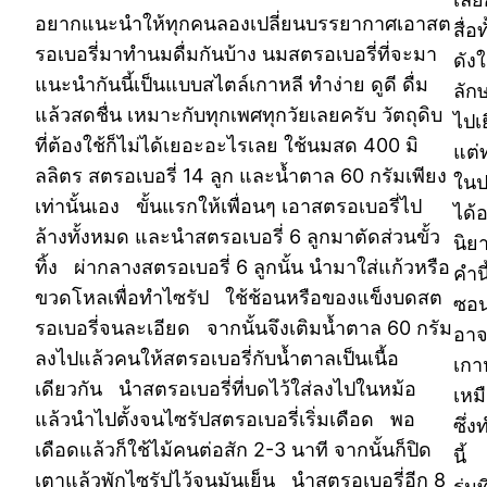
อยากแนะนำให้ทุกคนลองเปลี่ยนบรรยากาศเอาสต
สื่
รอเบอรี่มาทำนมดื่มกันบ้าง นมสตรอเบอรี่ที่จะมา
ดัง
แนะนำกันนี้เป็นแบบสไตล์เกาหลี ทำง่าย ดูดี ดื่ม
ลัก
แล้วสดชื่น เหมาะกับทุกเพศทุกวัยเลยครับ วัตถุดิบ
ไปเ
ที่ต้องใช้ก็ไม่ได้เยอะอะไรเลย ใช้นมสด 400 มิ
แต่
ลลิตร สตรอเบอรี่ 14 ลูก และน้ำตาล 60 กรัมเพียง
ในป
เท่านั้นเอง ขั้นแรกให้เพื่อนๆ เอาสตรอเบอรี่ไป
ได้
ล้างทั้งหมด และนำสตรอเบอรี่ 6 ลูกมาตัดส่วนขั้ว
นิย
ทิ้ง ผ่ากลางสตรอเบอรี่ 6 ลูกนั้น นำมาใส่แก้วหรือ
คำน
ขวดโหลเพื่อทำไซรัป ใช้ช้อนหรือของแข็งบดสต
ซอน
รอเบอรี่จนละเอียด จากนั้นจึงเติมน้ำตาล 60 กรัม
อาจ
ลงไปแล้วคนให้สตรอเบอรี่กับน้ำตาลเป็นเนื้อ
เกา
เดียวกัน นำสตรอเบอรี่ที่บดไว้ใส่ลงไปในหม้อ
เหม
แล้วนำไปตั้งจนไซรัปสตรอเบอรี่เริ่มเดือด พอ
ซึ่ง
เดือดแล้วก็ใช้ไม้คนต่อสัก 2-3 นาที จากนั้นก็ปิด
นี้
เตาแล้วพักไซรัปไว้จนมันเย็น นำสตรอเบอรี่อีก 8
รุ่