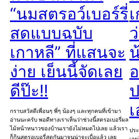
“นมสตรอว์เบอร์รี่
เ
สดแบบฉบับ
ว
เกาหลี” ที่แสนจะ
น
ง่าย เย็นนี้จัดเลย
อ
ดีป๊ะ!!
ป
เ
กราบสวัสดีเพื่อนๆ พี่ๆ น้องๆ และทุกคนที่เข้ามา
อ่านนะครับ พอดีทางเราเห็นว่าช่วงนี้สตรอเบอรี่ผล
ไม้หน้าหนาวของบ้านเรายังไม่หมดไปเลย แล้วเรา
ประเ
ก็กินสตรอเบอรี่สดกันมาจนน่าจะเบื่อแล้ว เลย
เลยก