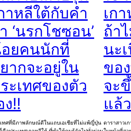
กาหลีใต้กับคำ
เกาห
่า ‘นรกโชซอน’
ถ้าไ
้อยคนนักที่
นะเน
ยากจะอยู่ใน
ของ
ระเทศของตัว
จะข
อง!!
แล้
ทศที่มีภาพลักษณ์ดีในแถบเอเชียที่ไม่แพ้ญี่ปุ่น
ดาราสาวเกา
็คือประเทศเกาหลีใต้ ที่ทำให้คนรู้จักไปทั่วผ่าน
ใบหน้าที่สว