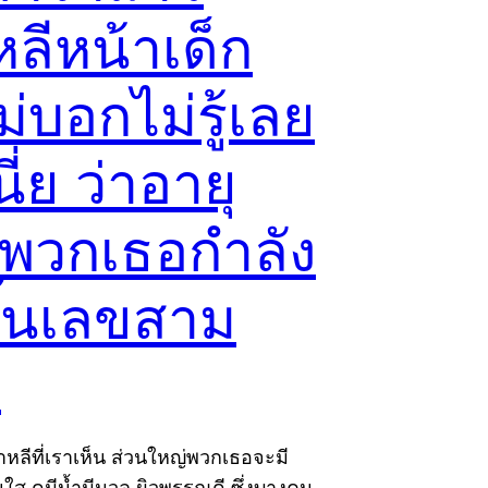
ลีหน้าเด็ก
ม่บอกไม่รู้เลย
ี่ย ว่าอายุ
พวกเธอกำลัง
ึ้นเลขสาม
ว
หลีที่เราเห็น ส่วนใหญ่พวกเธอจะมี
ยใส ดูมีน้ำมีนวล ผิวพรรณดี ซึ่งบางคน