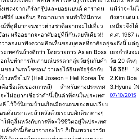
อทั้งเพลงจากเกิร์ลกรุ๊ปและบอยแบนด์ ดาราคน
แม้ว่าจะไม่
ในซีรีย์ และอื่นๆ อีกมากมาย จนทำให้มีภาพ
ยังสวยเด่น แ
ษณ์ที่ดูดีมากจนชาวต่างชาติอยากจะไปเที่ยว
เหมียวจึงได
ยือน หรืออยากจะอาศัยอยู่ที่นี่กันเลยทีเดียว!!
ค.ศ. 1987 แ
ทว่าลองมาฟังความคิดเห็นของบุคคลที่อาศัยอยู่
จะถึงนี้ แต่
ระเทศกันบ้างดีกว่า โดยรายการ Asian Boss
เธอกำลังจะ
ออกไปทำการสัมภาษณ์บรรดากลุ่มวัยรุ่นกับคำ
วัย 20 ต้นๆ 
ามของ ‘นรกโชซอน’ ว่าเคยได้ยินหรือรู้จักกับ
ได้ อิอิ!! 
ี้บ้างหรือไม่? (Hell Joseon – Hell Korea โช
2.Kim Boa 
คือชื่อเดิมของเกาหลี) สำหรับต่างประเทศ
3.Hyuna (N
07/10/2015
จะไม่อยากเชื่อว่าคำนี้เป็นคำที่คนในประเทศ
หลี ไว้ใช้นิยามบ้านเกิดเมืองนอนของตนเปรียบ
ือนดั่งนรกและล้าหลังด้วยระบบศักดินาต่างๆ
ทำให้ดูสิ้นหวังกับการที่จะใช้ชีวิตอยู่ในประเทศ
 แล้วคำนี้เกิดมาจากอะไร? ก็เป็นเพราะว่าวัย
นที่ให้สัมภาษณ์หลายคนต่างบอกว่าพวกเขาจะ