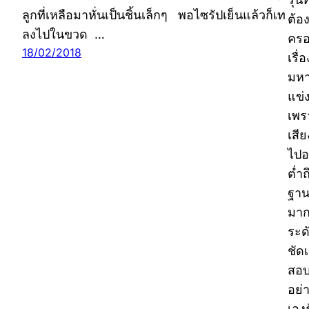
ลูกที่เหลือมาหั่นเป็นชิ้นเล็กๆ พอไซรัปเย็นแล้วก็เท
ต้อ
ลงไปในขวด …
ครอ
18/02/2018
เรื
มหา
แข่
เพร
เสี
ไปอ
ต่ำ
ฐาน
มาก
ระด
ชัด
สอบ
อย่
เองร