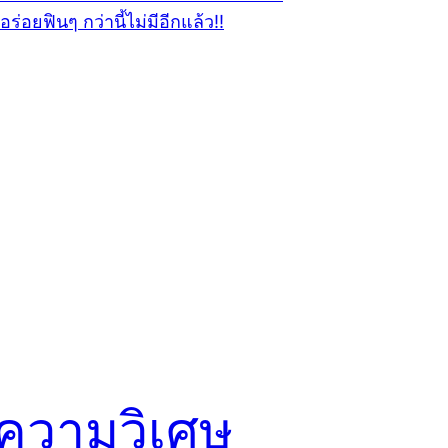
มความวิเศษ