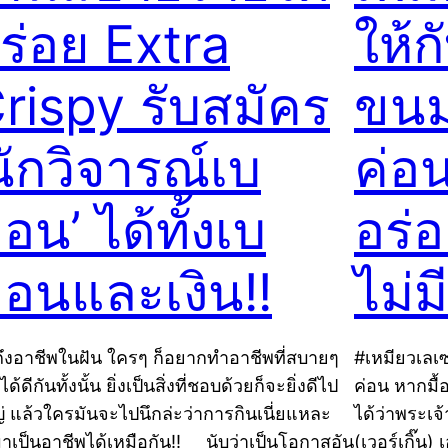
ร่อย Extra
ให้ก
rispy รับสมัคร
ขนม
นักวิจารณ์เบ
ค่อ
่อน’ ได้ทั้งเบ
อร่อ
่อนและเงิน!!
ไม่ม
ถึงอาชีพในฝัน ใครๆ ก็อยากทำอาชีพที่สบายๆ
#เหมียวเลเซ
ด้ดีกันทั้งนั้น ยิ่งเป็นสิ่งที่ชอบด้วยก็จะยิ่งดีไป
ค่อน หากมื้อ
่ แล้วใครมันจะไปนึกล่ะว่าการกินเนี่ยแหละ
ได้ว่าพระเ
าเป็นอาชีพได้เหมือกัน!! นับว่าเป็นโอกาสอัน
(เวอร์เกิ๊น