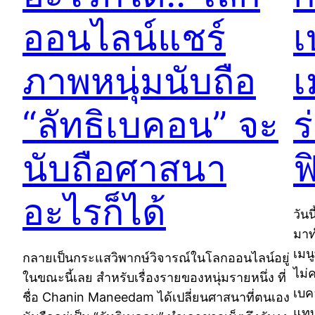
ออนไลน์แชร์
เ
ภาพหนุ่มนับถือ
เ
“ลัทธิเบคอน” จะ
ร
นับถือศาสนา
ฟ
อะไรก็ได้
วัน
มาท
เมนู
กลายเป็นกระแสวิพากษ์วิจารณ์ในโลกออนไลน์อยู่
ไม่
ในขณะนี้เลย สำหรับเรื่องรายของหนุ่มรายหนึ่ง ที่
เบคอ
ชื่อ Chanin Maneedam ได้เปลี่ยนศาสนาที่ตนเอง
แทบ