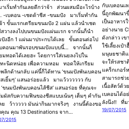
กับเบคอนเล
มาเริ่มทำกันเลยดีกว่าจ้า ส่วนผสมมีอะไรบ้าง
นี้ถูกพัฒนาขึ
… -เบคอน -เชดด้าชีส -ขนมปัง มาเริ่มทำกัน
เป็นอาหารให้
จ้า ขั้นแรกเตรียมขนมปัง 2 แผ่น แล้วนำเชด
อย่างนาย C
ชีสวางลงไปบนขนมปังแผ่นแรก จากนั้นก็นำ
ดังกล่าว เข
ปังอีก 1 แผ่นมาประกบได้เลย ขั้นตอนต่อไป
ใช้เลี้ยงเป
บคอนมาพันรอบขนมปังแบบนี้… จากนั้นก็
มนุษยชาติแ
ียมทอดได้เลยฮะ โดยการใส่เนยลงไปใน
จะให้รสชาติ
ทะนิดหน่อย เพื่อความหอม ทอดให้เกรียม
แคร็กเกอร์ห
วพลิกด้านกลับ แค่นี้ก็ได้ทาน ‘ขนมปังพันเบคอน
สามารถช่วยให
ชีสเยิ้มๆ’ แสนอร่อยแล้ว มาแว้วววววว กับ
เนื้อสัตว์
ู ‘ขนมปังพันเบคอนไส้ชีส’ แสนอร่อย ที่คุณจะ
เบคอนได้อย
สัมผัสกับความฟินของชีสแบบเน้นๆ เต็มๆ คำกัน
ลังนึง!! ที
ลย ว้าวววว มันน่ากินมากจริงๆ งานนี้ต้องขอ
19/07/2015
คุณ คุณ 13 Destinations จาก…
07/2015