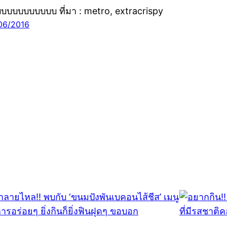
บบบบบบบบบบ ที่มา : metro, extracrispy
06/2016