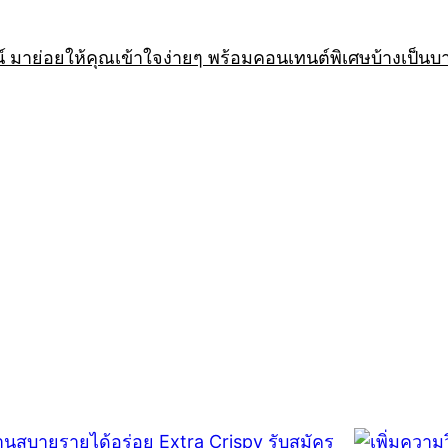
 มาย่อยให้คุณเข้าใจง่ายๆ พร้อมคอนเทนต์พิเศษบ้างเป็นบ