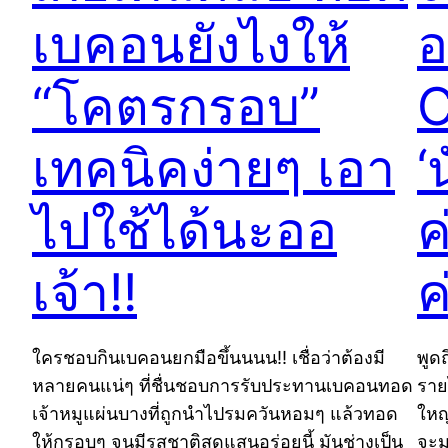
เบคอนยังไงให้
อ
“โคตรกรอบ”
C
เทคนิคง่ายๆ เอา
‘
ไปใช้ได้นะออ
ค
เจ้า!!
ค
ใครชอบกินเบคอนยกมือขึ้นนนน!! เชื่อว่าต้องมี
พูด
หลายคนแน่ๆ ที่ชื่นชอบการรับประทานเบคอนทอด
รายไ
เจ้าหมูแผ่นบางที่ถูกนำไปรมควันหอมๆ แล้วทอด
ใหญ
ให้กรอบๆ จนมีรสชาติสุดแสนอร่อยนี้ มันช่างเป็น
จะม