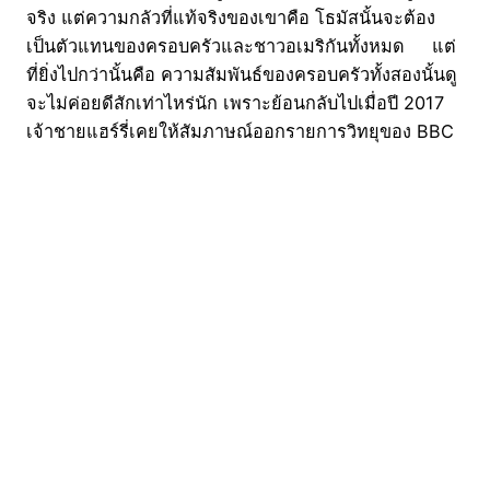
จริง แต่ความกลัวที่แท้จริงของเขาคือ โธมัสนั้นจะต้อง
เป็นตัวแทนของครอบครัวและชาวอเมริกันทั้งหมด แต่
ที่ยิ่งไปกว่านั้นคือ ความสัมพันธ์ของครอบครัวทั้งสองนั้นดู
จะไม่ค่อยดีสักเท่าไหร่นัก เพราะย้อนกลับไปเมื่อปี 2017
เจ้าชายแฮร์รี่เคยให้สัมภาษณ์ออกรายการวิทยุของ BBC
ว่าเขากับคู่หมั้นนั้นมีช่วงเวลาที่ดีมากๆ ซึ่งครอบครัวของ
เธอไม่เคยมีช่วงเวลาแบบนี้ให้กับเธอ จุดนั้นเองน่าจะ
เป็นจุดที่สร้างความเจ็บปวดให้กับโธมัสพอสมควร แต่
อย่างไรก็ตามเขาจะทำอย่างไรต่อไป…
03/04/2018
CatDumb | เว็บไซต์ไวรัล จับทุกกระแสบนโลกออนไลน์
มาย่อยให้คุณเข้าใจง่ายๆ พร้อมคอนเทนต์พิเศษบ้างเป็น