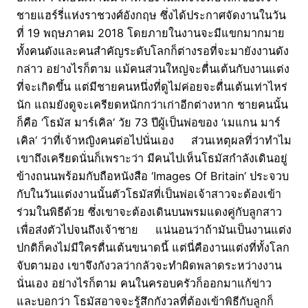
ชายแฮร์รี่แห่งราชวงศ์อังกฤษ ซึ่งได้ประกาศจัดงานในวัน
ที่ 19 พฤษภาคม 2018 โดยภายในงานจะมีแขกมากมาย
ทั้งคนดังและคนสำคัญระดับโลกก็ต่างรอที่จะมายังงานดัง
กล่าว อย่างไรก็ตาม แม้คนส่วนใหญ่จะตื่นเต้นกับงานแต่ง
ที่จะเกิดขึ้น แต่มีชายคนหนึ่งที่ดูไม่ค่อยจะตื่นเต้นเท่าไหร่
นัก แถมยังดูจะเครียดหนักกว่าเก่าอีกต่างหาก ชายคนนั้น
ก็คือ ‘โธมัส มาร์เคิล‘ วัย 73 ปีผู้เป็นพ่อของ ‘เมแกน มาร์
เคิล‘ ว่าที่เจ้าหญิงคนต่อไปนั่นเอง ส่วนเหตุผลที่ว่าทำไม
เขาถึงเครียดนั่นก็เพราะว่า มีคนไปเห็นโธมัสกำลังเดินอยู่
ข้างถนนพร้อมกับถือหนังสือ ‘Images Of Britain‘ ประจวบ
กับในวันแต่งงานนั้นตัวโธมัสที่เป็นพ่อเจ้าสาวจะต้องเข้า
ร่วมในพิธีด้วย ซึ่งเขาจะต้องเดินบนพรมแดงคู่กับลูกสาว
เพื่อส่งตัวไปจนถึงเจ้าชาย แน่นอนว่าถ้ามันเป็นงานแต่ง
ปกติก็คงไม่มีใครตื่นเต้นขนาดนี้ แต่นี่คืองานแต่งที่ทั้งโลก
จับตามอง เขาจึงกังวลว่ากลัวจะทำผิดพลาดระหว่างงาน
นั่นเอง อย่างไรก็ตาม คนในครอบครัวก็ออกมาแก้ข่าว
และบอกว่า โธมัสอาจจะรู้สึกกังวลที่ต้องเข้าพิธีกับลูกก็