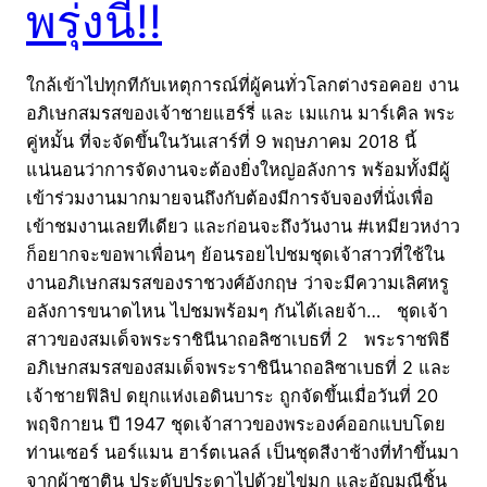
พรุ่งนี้!!
ใกล้เข้าไปทุกทีกับเหตุการณ์ที่ผู้คนทั่วโลกต่างรอคอย งาน
อภิเษกสมรสของเจ้าชายแฮร์รี่ และ เมแกน มาร์เคิล พระ
คู่หมั้น ที่จะจัดขึ้นในวันเสาร์ที่ 9 พฤษภาคม 2018 นี้
แน่นอนว่าการจัดงานจะต้องยิ่งใหญ่อลังการ พร้อมทั้งมีผู้
เข้าร่วมงานมากมายจนถึงกับต้องมีการจับจองที่นั่งเพื่อ
เข้าชมงานเลยทีเดียว และก่อนจะถึงวันงาน #เหมียวหง่าว
ก็อยากจะขอพาเพื่อนๆ ย้อนรอยไปชมชุดเจ้าสาวที่ใช้ใน
งานอภิเษกสมรสของราชวงศ์อังกฤษ ว่าจะมีความเลิศหรู
อลังการขนาดไหน ไปชมพร้อมๆ กันได้เลยจ้า… ชุดเจ้า
สาวของสมเด็จพระราชินีนาถอลิซาเบธที่ 2 พระราชพิธี
อภิเษกสมรสของสมเด็จพระราชินีนาถอลิซาเบธที่ 2 และ
เจ้าชายฟิลิป ดยุกแห่งเอดินบาระ ถูกจัดขึ้นเมื่อวันที่ 20
พฤจิกายน ปี 1947 ชุดเจ้าสาวของพระองค์ออกแบบโดย
ท่านเซอร์ นอร์แมน ฮาร์ตเนลล์ เป็นชุดสีงาช้างที่ทำขึ้นมา
จากผ้าซาติน ประดับประดาไปด้วยไข่มุก และอัญมณีชิ้น