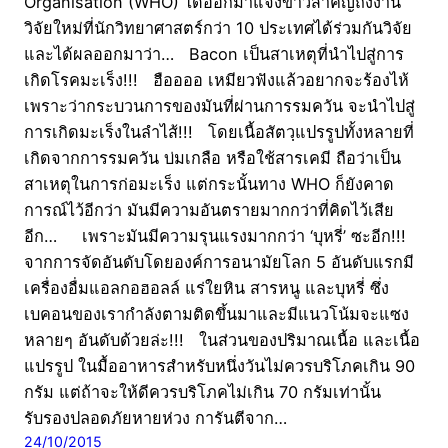
Organisation (WHO) ได้ออกมาแจ้งข่าวสำคัญถึงงาน
วิจัยใหม่ที่นักวิทยาศาสตร์กว่า 10 ประเทศได้ร่วมกันวิจัย
และได้ผลออกมาว่า… Bacon เป็นสาเหตุที่นำไปสู่การ
เกิดโรคมะเร็ง!!! ฮืออออ เหมียวฟังแล้วอยากจะร้องไห้
เพราะว่ากระบวนการของมันที่ผ่านการรมควัน จะนำไปสู่
การเกิดมะเร็งในลำไส้!!! โดยเนื้อสัตวฺแปรรูปทั้งหลายที่
เกิดจากการรมควัน บ่มเกลือ หรือใช้สารเคมี ถือว่าเป็น
สาเหตุในการก่อมะเร็ง แต่กระนั้นทาง WHO ก็ยังคาด
การณ์ไว้อีกว่า มันมีความอันตรายมากกว่าที่คิดไว้เสีย
อีก… เพราะมันมีความรุนแรงมากกว่า ‘บุหรี่’ ซะอีก!!!
จากการจัดอันดับโดยองค์การอนามัยโลก 5 อันดับแรกมี
เครื่องอื่มแอลกอฮอลล์ แร่ใยหิน สารหนู และบุหรี่ ซึ่ง
เบคอนของเรากำลังตามติดขึ้นมาและมีแนวโน้มจะแซง
หลายๆ อันดับด้วยล่ะ!!! ในส่วนของปริมาณเนื้อ และเนื้อ
แปรรูป ในมื้ออาหารสำหรับหนึ่งวันไม่ควรบริโภคเกิน 90
กรัม แต่ถ้าจะให้ดีควรบริโภคไม่เกิน 70 กรัมเท่านั้น
รับรองปลอดภัยหายห่วง การันตีจาก…
24/10/2015