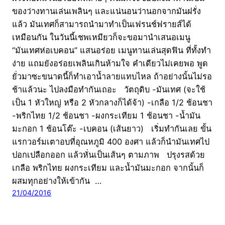
ของว่างทานเล่นเพลินๆ และแน่นอนว่านอกจากมันฝรั่ง
แล้ว มันเทศก็สามารถนำมาทำเป็นเฟรนช์ฟรายส์ได้
เหมือนกัน ในวันนี้เชพเหมียวก็จะขอมานำเสนอเมนู
“มันเทศห่อเบคอน” แสนอร่อย เมนูทานเล่นสุดฟิน ที่ทั้งทำ
ง่าย แถมยังอร่อยเพลินเกินห้ามใจ คำเดียวไม่เคยพอ พูด
ยั่วมาซะขนาดนี้ก็ทำเอาน้ำลายแทบไหล ถ้าอย่างนั้นไม่รอ
ช้าแล้วนะ ไปลงมือทำกันเถอะ วัตถุดิบ -มันเทศ (จะใช้
เป็น 1 หัวใหญ่ หรือ 2 หัวกลางก็ได้จ้า) -เกลือ 1/2 ช้อนชา
-พริกไทย 1/2 ช้อนชา -ผงกระเทียม 1 ช้อนชา -น้ำมัน
มะกอก 1 ช้อนโต๊ะ -เบคอน (เส้นยาว) เริ่มทำกันเลย ขั้น
แรกวอร์มเตาอบที่อุณหภูมิ 400 องศา แล้วก็นำมันเทศไป
ปอกเปลือกออก แล้วหั่นเป็นเส้นๆ ตามภาพ ปรุงรสด้วย
เกลือ พริกไทย ผงกระเทียม และน้ำมันมะกอก จากนั้นก็
ผสมทุกอย่างให้เข้ากัน …
21/04/2016