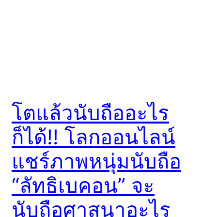
โตแล้วนับถืออะไร
ก็ได้!! โลกออนไลน์
แชร์ภาพหนุ่มนับถือ
“ลัทธิเบคอน” จะ
นับถือศาสนาอะไร