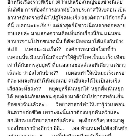
อีกหนึ่งเรื่องราวที่เรียกได้ว่าเป็นเรื่องใหญ่ของช่วงนี้เลย
นั่นก็คือ การที่องค์การอนามัยโลกประกาศให้เบคอน เป็น
อาหารอันตรายที่นำไปสู่โรคมะเร็ง ลองติดตามได้จากลิ้ง
ค์นี้ เบคอน=มะเร็ง!!! แต่ล่าสุดก็มีชาวเน็ตหลายต่อหลาย
รายเลยล่ะ มาแสดงความคิดเห็นต่อเรื่องนี้กัน แน่นอน
อาหารจานโปรดขนาดนั้น ก็ต้องมีออกมาโต้แย้งกันบ้าง
ล่ะ!!! เบคอน=มะเร็ง?? องค์การอนามัยโลกชี้ว่า
เบคอนนั้น มีแนวโน้มที่จะทำให้ผู้บริโภคเป็นมะเร็ง เทียบ
เท่าได้กับการสูบบุหรี่ ดื่มแอลกอฮอลล์เลยทีเดียว แต่ชาว
เน็ตล่ะ ว่ายังไงกันบ้าง?? เบคอนทำให้เป็นมะเร็งเหรอ
ดีล่ะ ผมจะกินมันให้หมดเลย คนอื่นจะได้ไม่เป็นมะเร็ง
เสียสละมั้ยล่ะ?? หยุดบุหรี่ฉันหยุดได้ หยุดดื่มฉันหยุด
ได้ หยุดฉันกิบเบคอน คุณต้องมาดึงมันไปจากศพอันเย็น
ชืดของฉันแล้วล่ะ… วิทยาศาสตร์ทำให้เรารู้ว่าเบคอน
อันตรายต่อชีวิต เพราะฉะนั้นเราต้องหยุดค้นคว้าและ
ยกเลิกระบบวิทยาศาสตร์แล้วล่ะ ดุเดือดจริงๆ ลองมาดู
ของไทยเราบ้างดีกว่า อิอิ… เออ ห้ามหมดไม่ต้องกินซัก
อย่างเลยแมะ -*- แต่ก็น่าคิดเหมือนกันในจุดนี้…