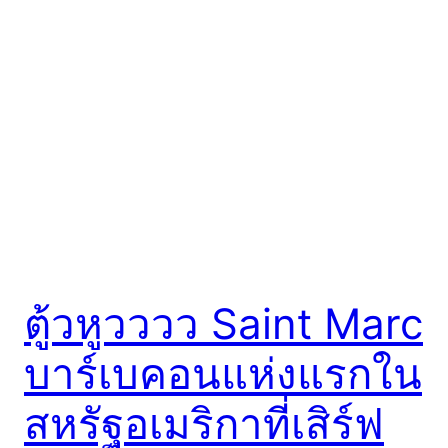
ตู้วหูวววว Saint Marc
บาร์เบคอนแห่งแรกใน
สหรัฐอเมริกาที่เสิร์ฟ