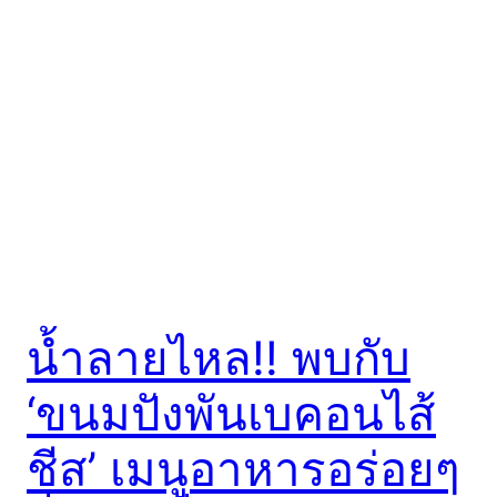
น้ำลายไหล!! พบกับ
‘ขนมปังพันเบคอนไส้
ชีส’ เมนูอาหารอร่อยๆ