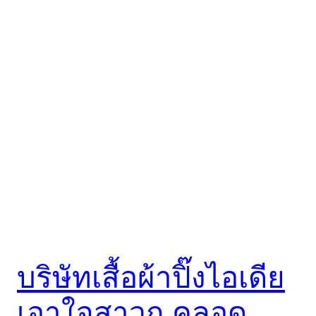
บริษัทเสื้อผ้าปิ๊งไอเดีย
เอาใจสาวก คลอด