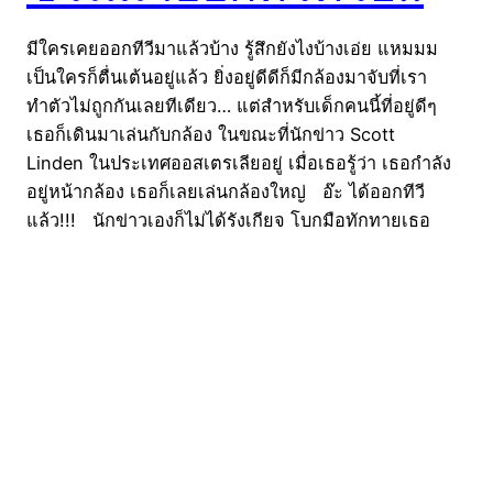
มีใครเคยออกทีวีมาแล้วบ้าง รู้สึกยังไงบ้างเอ่ย แหมมม
เป็นใครก็ตื่นเต้นอยู่แล้ว ยิ่งอยู่ดีดีก็มีกล้องมาจับที่เรา
ทำตัวไม่ถูกกันเลยทีเดียว… แต่สำหรับเด็กคนนี้ที่อยู่ดีๆ
เธอก็เดินมาเล่นกับกล้อง ในขณะที่นักข่าว Scott
Linden ในประเทศออสเตรเลียอยู่ เมื่อเธอรู้ว่า เธอกำลัง
อยู่หน้ากล้อง เธอก็เลยเล่นกล้องใหญ่ อ๊ะ ได้ออกทีวี
แล้ว!!! นักข่าวเองก็ไม่ได้รังเกียจ โบกมือทักทายเธอ
อย่างเป็นกันเอง แถมยังชวนให้เธอทักทายคนดูทางบ้าน
ด้วย เธอเลยถือโอกาสบอกพ่อแม่ซะเลย อิอิ มาดูความ
ตื่นเต้นของเธอ และความน่ารักของนักข่าวคนนี้กันเลยดี
กว่า เข้าใจเลยว่านางตื่นเต้น อิอิ ที่มา viralnova
14/07/2016