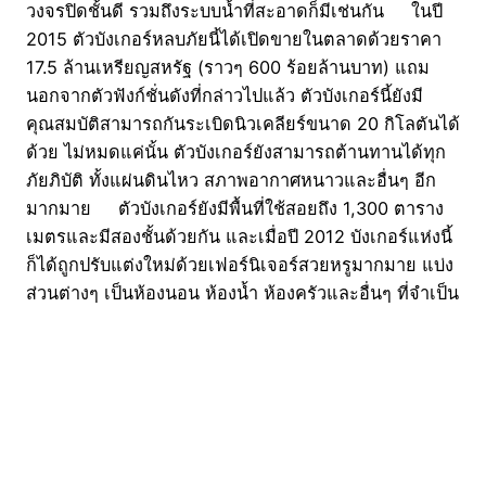
วงจรปิดชั้นดี รวมถึงระบบน้ำที่สะอาดก็มีเช่นกัน ในปี
2015 ตัวบังเกอร์หลบภัยนี้ได้เปิดขายในตลาดด้วยราคา
17.5 ล้านเหรียญสหรัฐ (ราวๆ 600 ร้อยล้านบาท) แถม
นอกจากตัวฟังก์ชั่นดังที่กล่าวไปแล้ว ตัวบังเกอร์นี้ยังมี
คุณสมบัติสามารถกันระเบิดนิวเคลียร์ขนาด 20 กิโลตันได้
ด้วย ไม่หมดแค่นั้น ตัวบังเกอร์ยังสามารถต้านทานได้ทุก
ภัยภิบัติ ทั้งแผ่นดินไหว สภาพอากาศหนาวและอื่นๆ อีก
มากมาย ตัวบังเกอร์ยังมีพื้นที่ใช้สอยถึง 1,300 ตาราง
เมตรและมีสองชั้นด้วยกัน และเมื่อปี 2012 บังเกอร์แห่งนี้
ก็ได้ถูกปรับแต่งใหม่ด้วยเฟอร์นิเจอร์สวยหรูมากมาย แบ่ง
ส่วนต่างๆ เป็นห้องนอน ห้องน้ำ ห้องครัวและอื่นๆ ที่จำเป็น
อย่างครบครัน เรียกได้ว่าถ้าซื้อไปก็อยู่อย่างสบายไม่ต้อง
กลัวภัยอะไรมาทำร้ายเราได้เลยทีเดียว ก็เอาเป็นว่าถ้า
ใครมีเงินมากพอและสนใจอยากจะใช้ชีวิตอย่างปลอดภัย
แล้วล่ะก็…
02/05/2017