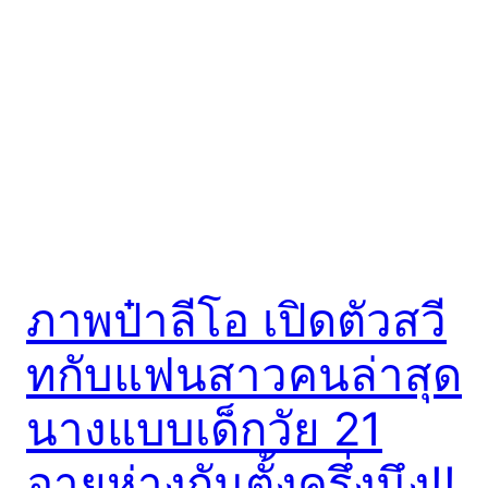
ภาพป๋าลีโอ เปิดตัวสวี
ทกับแฟนสาวคนล่าสุด
นางแบบเด็กวัย 21
อายุห่างกันตั้งครึ่งนึง!!