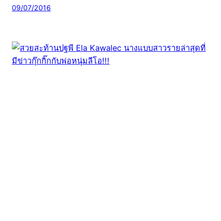
09/07/2016