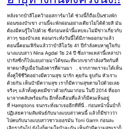
หลังจากป๋าลีโอคว้าออสการ์มาได้ ช่วงนี้ก็ถือเป็นช่วงพัก
ผ่อนของป๋าเขา งานนี้จะพักผ่อนอย่างเดียวไม่ได้ด้วยสิ มัน
ต้องมีคนรู้ใจไปด้วย ซึ่งก่อนหน้านี้แทบจะไม่มีข่าวเกี่ยวกับ
สาวๆ ของป๋าเลย ตอนกระทั่งวันนี้ได้มีภาพออกมาแล้ว
ตอนนี้คอนเฟิร์มแล้วว่าป๋าลีโอวัย 41 ปีกำลังคบหาดูใจกับ
นางแบบสาว Nina Agdal วัย 24 ปี ซึ่งภาพเหล่านี้เหล่าปา
ปารัสซี่กก็ไปแอบถ่ายมาได้ขณะที่พวกเขากำลังสวีทกันที่
หาดมาลีบูเมื่อวันอังคารที่ผ่านมา . จากภาพเราจะได้เห็น
ทั้งคู่ใช้ชีวิตอย่างมีความสุข น่ารัก คุยกัน จูบกัน หัวเราะ
ด้วยกัน เห็นป๋ามีความสุข เราก็มีความสุขตามไปด้วยเลย
จริงๆ แล้วทั้งคู่เคยมีข่าวด้วยกันมาก่อน ในปี 2014 ที่ออก
มาจากคลับพร้อมกัน อีกทั้งเดือนที่แล้วก็มีคนเห็นอยู่
ที่ Hamptons จนกระทั่งมาเจออีกทีที่นี่ . ก่อนหน้านั้นป๋าก็
ปฏิเสธความสัมพันธ์กับนางแบบสาวคนนี้ แล้วก็มีข่าวว่า
ไปคบกับนางแบบสาวชาวเยอรมัน Toni Garrn ก่อนละ
เลิกรากันไป ยังไงก็ตามใจป๋าละกัน เห็นป๋ามีความสุขเราก็