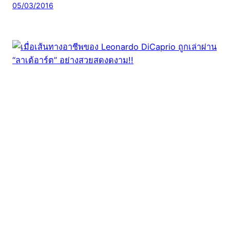
05/03/2016