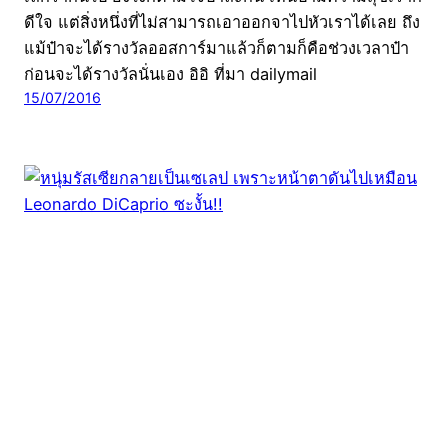
ดีใจ แต่สิ่งหนึ่งที่ไม่สามารถเอาออกจาไปหัวเราได้เลย ถึง
แม้ป๋าจะได้รางวัลออสการ์มาแล้วก็ตามก็คือช่วงเวลาป๋า
ก่อนจะได้รางวัลนั่นเอง อิอิ ที่มา dailymail
15/07/2016