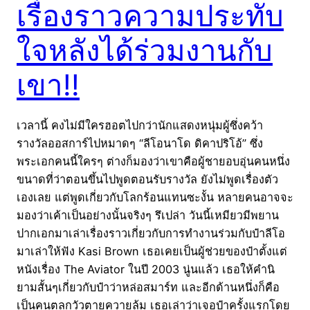
เรื่องราวความประทับ
ใจหลังได้ร่วมงานกับ
เขา!!
เวลานี้ คงไม่มีใครฮอตไปกว่านักแสดงหนุ่มผู้ซึ่งคว้า
รางวัลออสการ์ไปหมาดๆ “ลีโอนาโด ดิคาปริโอ้” ซึ่ง
พระเอกคนนี้ใครๆ ต่างก็มองว่าเขาคือผู้ชายอบอุ่นคนหนึ่ง
ขนาดที่ว่าตอนขึ้นไปพูดตอนรับรางวัล ยังไม่พูดเรื่องตัว
เองเลย แต่พูดเกี่ยวกับโลกร้อนแทนซะงั้น หลายคนอาจจะ
มองว่าเค้าเป็นอย่างนั้นจริงๆ รึเปล่า วันนี้เหมียวมีพยาน
ปากเอกมาเล่าเรื่องราวเกี่ยวกับการทำงานร่วมกับป๋าลีโอ
มาเล่าให้ฟัง Kasi Brown เธอเคยเป็นผู้ช่วยของป๋าตั้งแต่
หนังเรื่อง The Aviator ในปี 2003 นู่นแล้ว เธอให้คำนิ
ยามสั้นๆเกี่ยวกับป๋าว่าหล่อสมาร์ท และอีกด้านหนึ่งก็คือ
เป็นคนตลกวัวตายควายล้ม เธอเล่าว่าเจอป๋าครั้งแรกโดย