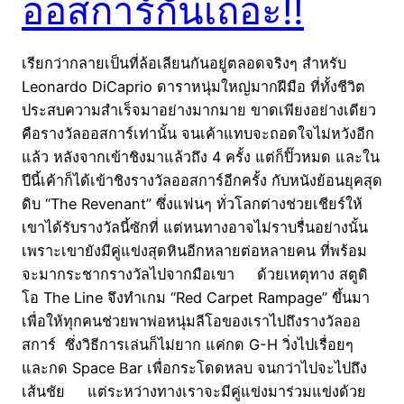
ออสการ์กันเถอะ!!
เรียกว่ากลายเป็นที่ล้อเลียนกันอยู่ตลอดจริงๆ สำหรับ
Leonardo DiCaprio ดาราหนุ่มใหญ่มากฝีมือ ที่ทั้งชีวิต
ประสบความสำเร็จมาอย่างมากมาย ขาดเพียงอย่างเดียว
คือรางวัลออสการ์เท่านั้น จนเค้าแทบจะถอดใจไม่หวังอีก
แล้ว หลังจากเข้าชิงมาแล้วถึง 4 ครั้ง แต่ก็ปิ๊วหมด และใน
ปีนี้เค้าก็ได้เข้าชิงรางวัลออสการ์อีกครั้ง กับหนังย้อนยุคสุด
ดิบ “The Revenant” ซึ่งแฟนๆ ทั่วโลกต่างช่วยเชียร์ให้
เขาได้รับรางวัลนี้ซักที่ แต่หนทางอาจไม่ราบรื่นอย่างนั้น
เพราะเขายังมีคู่แข่งสุดหินอีกหลายต่อหลายคน ที่พร้อม
จะมากระชากรางวัลไปจากมือเขา ด้วยเหตุทาง สตูดิ
โอ The Line จึงทำเกม “Red Carpet Rampage” ขึ้นมา
เพื่อให้ทุกคนช่วยพาพ่อหนุ่มลีโอของเราไปถึงรางวัลออ
สการ์ ซึ่งวิธีการเล่นก็ไม่ยาก แค่กด G-H วิ่งไปเรื่อยๆ
และกด Space Bar เพื่อกระโดดหลบ จนกว่าไปจะไปถึง
เส้นชัย แต่ระหว่างทางเราจะมีคู่แข่งมาร่วมแข่งด้วย