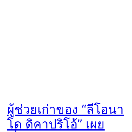
ผู้ช่วยเก่าของ “ลีโอนา
โด ดิคาปริโอ้” เผย