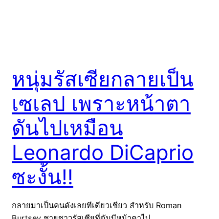
หนุ่มรัสเซียกลายเป็น
เซเลป เพราะหน้าตา
ดันไปเหมือน
Leonardo DiCaprio
ซะงั้น!!
กลายมาเป็นคนดังเลยทีเดียวเชียว สำหรับ Roman
Burtsev ชายชาวรัสเซียที่ดันมีหน้าตาไป