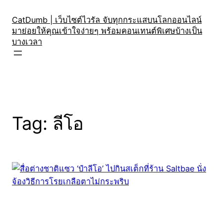
Skip
to
CatDumb | เว็บไซต์ไวรัล จับทุกกระแสบนโลกออนไลน์
มาย่อยให้คุณเข้าใจง่ายๆ พร้อมคอนเทนต์พิเศษบ้างเป็น
content
บางเวลา
Tag:
ลีโอ