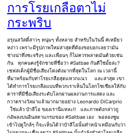
การโรยเกลือตาไม่
กระพริบ
อรุณสวัสดิ์สาวๆ หนุ่มๆ ทั้งหลาย สำหรับในวันนี้ #เหมียว
หง่าว เพราะมีรูปภาพใหม่ล่าสุดที่ต้องขอบอกเลยว่ามัน
ช่างน่าทึ่งซะจริงๆ และเพื่อนๆ ก็ไม่ควรพลาดมันด้วยเช่น
กัน ทุกคนคงรู้จักชายที่ชื่อว่า #Satbae กันดีใช่มั้ยล่ะ?
เชฟสเต็กผู้มีชื่อเสียงโด่งดังมากที่สุดในโลก ณ เวลานี้
ที่มาพร้อมกับท่าโรยเกลือสุดแหวกแนว และล่าสุด เขา
ได้ทำการโรยเกลือแบบที่พวกเราเห็นในโลกโซเชียลให้กับ
ดาราที่มีชื่อเสียงระดับโลกผ่านผลงานการแสดง และ
กวาดรางวัลมาแล้วมากมายอย่าง Leonardo DiCarprio
ใช่แล้ว ป๋าลีโอ ของเรานี่แหละ!! และภาพดังกล่าวถู
กอัพลงบนอินสตาแกรมของ #Saltbae เอง พอลองซูม
เข้าไปดูใกล้ๆ ก็จะเห็นได้ว่าป๋าลีโอนั้นทำหน้าเหมือนกับว่า
ไม่อยากจะเชื่อเลยว่า #Saltbae นั้นกำลังทำท่าโรยเกลือ