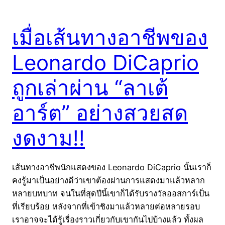
เมื่อเส้นทางอาชีพของ
Leonardo DiCaprio
ถูกเล่าผ่าน “ลาเต้
อาร์ต” อย่างสวยสด
งดงาม!!
เส้นทางอาชีพนักแสดงของ Leonardo DiCaprio นั้นเราก็
คงรู้มาเป็นอย่างดีว่าเขาต้องผ่านการแสดงมาแล้วหลาก
หลายบทบาท จนในที่สุดปีนี้เขาก็ได้รับรางวัลออสการ์เป็น
ที่เรียบร้อย หลังจากที่เข้าชิงมาแล้วหลายต่อหลายรอบ
เราอาจจะได้รู้เรื่องราวเกี่ยวกับเขากันไปบ้างแล้ว ทั้งผล