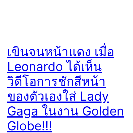
เขินจนหน้าแดง เมื่อ
Leonardo ได้เห็น
วิดีโอการชักสีหน้า
ของตัวเองใส่ Lady
Gaga ในงาน Golden
Globe!!!