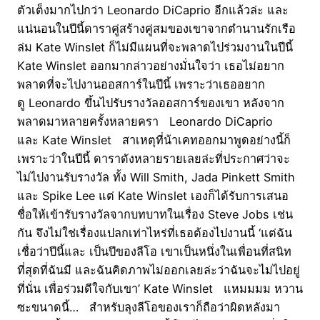
ตัวเต็งมากไปกว่า Leonardo DiCaprio อีกแล้วล่ะ และ
แน่นอนในปีนี้ดาราคู่สร้างคู่สมของเขาจากตำนานรักเรือ
ล่ม Kate Winslet ก็ไม่มีแผนที่จะพลาดไปร่วมงานในปีนี้
Kate Winslet ออกมากล่าวอย่างมั่นใจว่า เธอไม่อยาก
พลาดที่จะไปงานออสการ์ในปีนี้ เพราะว่าเธออยาก
ดู Leonardo ขึ้นไปรับรางวัลออสการ์ของเขา หลังจาก
พลาดมาหลายครั้งหลายครา Leonardo DiCaprio
และ Kate Winslet สาเหตุที่น้าเคทออกมาพูดอย่างนี้ก็
เพราะว่าในปีนี้ ดาราดังหลายรายเลยล่ะที่ประกาศว่าจะ
ไม่ไปงานรับรางวัล ทั้ง Will Smith, Jada Pinkett Smith
และ Spike Lee แต่ Kate Winslet เองก็ได้รับการเสนอ
ชื่อให้เข้ารับรางวัลจากบทบาทในเรื่อง Steve Jobs เช่น
กัน จึงไม่ใช่เรื่องแปลกเท่าไหร่ที่เธอต้องไปงานนี้ ‘แต่ฉัน
เชื่อว่าปีนี้และ เป็นปีของลีโอ เขาเป็นหนึ่งในเพื่อนที่สนิท
ที่สุดที่ฉันมี และฉันคิดภาพไม่ออกเลยล่ะว่าฉันจะไม่ไปอยู่
ที่นั่น เพื่อร่วมดีใจกับเขา’ Kate Winslet แหมมมม หวาน
ซะขนาดนี้… สำหรับลุงลีโอของเราก็ถือว่าผิดหลังมา