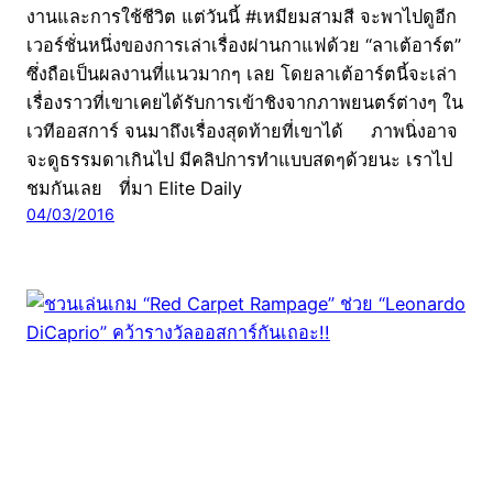
งานและการใช้ชีวิต แต่วันนี้ #เหมียมสามสี จะพาไปดูอีก
เวอร์ชั่นหนึ่งของการเล่าเรื่องผ่านกาแฟด้วย “ลาเต้อาร์ต”
ซึ่งถือเป็นผลงานที่แนวมากๆ เลย โดยลาเต้อาร์ตนี้จะเล่า
เรื่องราวที่เขาเคยได้รับการเข้าชิงจากภาพยนตร์ต่างๆ ใน
เวทีออสการ์ จนมาถึงเรื่องสุดท้ายที่เขาได้ ภาพนิ่งอาจ
จะดูธรรมดาเกินไป มีคลิปการทำแบบสดๆด้วยนะ เราไป
ชมกันเลย ที่มา Elite Daily
04/03/2016