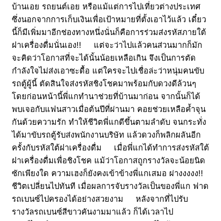
บ้านเอย รถยนต์เอย หรือแม้แต่การไปเที่ยวต่างประเทศ
ซึ่งนอกจากการเก็บเงินเพื่อเป้าหมายที่ตั้งเอาไว้แล้ว เดี๋ยว
นี้ก็มีเพิ่มมาอีกช่องทางหนึ่งนั่นก็คือการร่วมส่งรหัสภายใต้
ฝาเครื่องดื่มนั่นเอง!! แต่จะว่าไปแล้วคนส่วนมากก็มัก
จะคิดว่าโอกาสที่จะได้นั้นน้อยเหลือเกิน จึงเป็นการตัด
กำลังใจไม่ส่งเอาซะดื้อ แต่ใครจะไปเชื่อล่ะว่าหนุ่มคนขับ
รถตู้ผู้นี้ ตัดสินใจส่งรหัสชิงโชคมาพร้อมกับดวงดีล้วนๆ
โดยก่อนหน้านี้พี่แกทำนาช่วยที่บ้านมาก่อน จากนั้นก็ได้
พบเจอกับแฟนสาวเมื่อต้นปีที่ผ่านมา คอยช่วยเหลือค้ำจุน
กันด้วยความรัก ทำให้ชีวิตพี่แกดีขึ้นตามลำดับ จนกระทั่ง
ได้มาขับรถตู้รับส่งพนักงานบริษัท แล้วดวงก็พลิกผลันอีก
ครั้งกับรหัสใต้ฝาเครื่องดื่ม เมื่อพี่แกได้ทำการส่งรหัสใต้
ฝาเครื่องดื่มเพื่อชิงโชค แม้ว่าโอกาสถูกรางวัลจะน้อยนิด
ซักเพียงใด ความเฮงก็ยังคงเข้าข้างพี่แกเสมอ ผ่างงงงง!!
ชีวิตเปลี่ยนไปทันที เมื่อผลการจับรางวัลเป็นของพี่แก ฟาด
รถเบนซ์ไปครองได้อย่างสวยงาม หลังจากที่ไปรับ
รางวัลรถเบนซ์สีขาวคันงามมาแล้ว ก็ได้เวลาไป