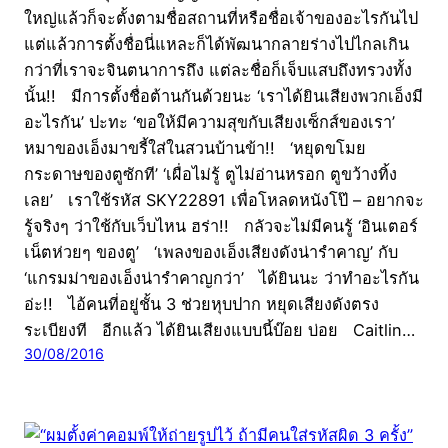
ใหญ่แล้วก็จะตั้งตามชื่อสถานที่หรือชื่อเจ้าของอะไรกันไป
แต่แล้วการตั้งชื่อนี่แหละก็ได้พัฒนากลายร่างไปไกลเกิน
กว่าที่เราจะจินตนาการถึง แต่ละชื่อก็เจ็บแสบถึงทรวงทั้ง
นั้น!! มีการตั้งชื่อต้านกันด้วยนะ ‘เราได้ยินเสียงพวกเอ็งมี
อะไรกัน’ ปะทะ ‘ขอให้มีความสุขกับเสียงเซ็กส์ของเรา’
หมาของเอ็งมาขรี้ใส่ในสวนบ้านข้า!! ‘หยุดขโมย
กระดาษของตูซักที’ ‘เผื่อไม่รู้ ตูไม่อ่านหรอก ตูขว้างทิ้ง
เลย’ เราใช้รหัส SKY22891 เพื่อโหลดหนังโป๊ – อยากจะ
รู้จริงๆ ว่าใช้กับเว็บไหน ฮร่า!! กลัวจะไม่มีคนรู้ ‘อินเตอร์
เน็ตห่วยๆ ของตู’ ‘เพลงของเอ็งเสียงดังน่ารำคาญ’ กับ
‘แกรมม่าของเอ็งน่ารำคาญกว่า’ ได้ยินนะ ว่าทำอะไรกัน
อ่ะ!! ไอ้คนที่อยู่ชั้น 3 ช่วยหุบปาก หยุดเสียงดังตรง
ระเบียงที อีกแล้ว ได้ยินเสียงแบบนี้บ๊อย บ่อย Caitlin…
30/08/2016