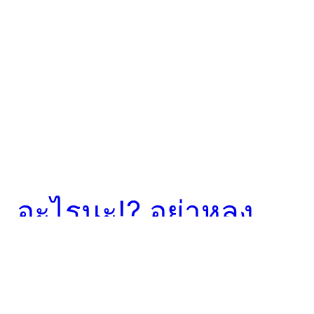
อะไรนะ!? อย่าหลง
เชื่อ ‘กดรหัส ATM
กลับหลัง แจ้งตำรวจ