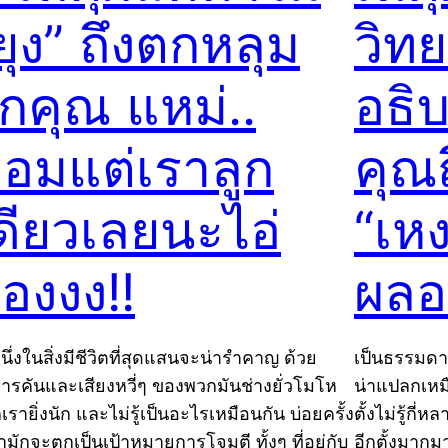
ยุง” ถึงตกหลุม
วิท
ักคุณ แหม่..
อธิ
อมแต่เราลูก
คุณถ
ดียวเลยนะไอ่
“เห
องงง!!
ผลอ
นึ่งในสิ่งมีชีวิตที่สุดแสนจะน่ารำคาญ ด้วย
เป็นธรรมดาท
ารคันและเสียงหวี่ๆ ของพวกมันช่างยั่วโมโห
น่าแปลกเห
รายิ่งนัก และไม่รู้เป็นอะไรเหมือนกัน บ่อยครั้ง
ตั้งไม่รู้กี
รามักจะตกเป็นเป้าหมายการโจมตี ทั้งๆ ที่อยู่กับ
อีกตั้งมากม