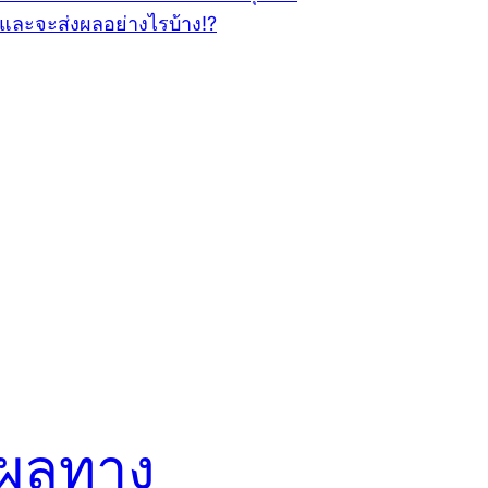
ุผลทาง