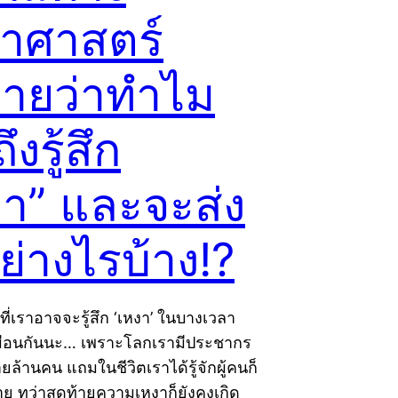
ยาศาสตร์
บายว่าทำไม
ึงรู้สึก
งา” และจะส่ง
ย่างไรบ้าง!?
ี่เราอาจจะรู้สึก ‘เหงา’ ในบางเวลา
มือนกันนะ… เพราะโลกเรามีประชากร
่หลายล้านคน แถมในชีวิตเราได้รู้จักผู้คนก็
าย ทว่าสุดท้ายความเหงาก็ยังคงเกิด