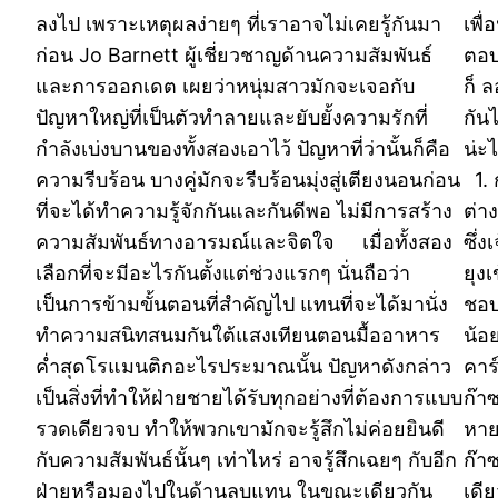
ลงไป เพราะเหตุผลง่ายๆ ที่เราอาจไม่เคยรู้กันมา
เพื
ก่อน Jo Barnett ผู้เชี่ยวชาญด้านความสัมพันธ์
ตอบ
และการออกเดต เผยว่าหนุ่มสาวมักจะเจอกับ
ก็ 
ปัญหาใหญ่ที่เป็นตัวทำลายและยับยั้งความรักที่
กัน
กำลังเบ่งบานของทั้งสองเอาไว้ ปัญหาที่ว่านั้นก็คือ
น่ะ
ความรีบร้อน บางคู่มักจะรีบร้อนมุ่งสู่เตียงนอนก่อน
1. 
ที่จะได้ทำความรู้จักกันและกันดีพอ ไม่มีการสร้าง
ต่า
ความสัมพันธ์ทางอารมณ์และจิตใจ เมื่อทั้งสอง
ซึ่ง
เลือกที่จะมีอะไรกันตั้งแต่ช่วงแรกๆ นั่นถือว่า
ยุง
เป็นการข้ามขั้นตอนที่สำคัญไป แทนที่จะได้มานั่ง
ชอบ
ทำความสนิทสนมกันใต้แสงเทียนตอนมื้ออาหาร
น้อย
ค่ำสุดโรแมนติกอะไรประมาณนั้น ปัญหาดังกล่าว
คาร
เป็นสิ่งที่ทำให้ฝ่ายชายได้รับทุกอย่างที่ต้องการแบบ
ก๊า
รวดเดียวจบ ทำให้พวกเขามักจะรู้สึกไม่ค่อยยินดี
หาย
กับความสัมพันธ์นั้นๆ เท่าไหร่ อาจรู้สึกเฉยๆ กับอีก
ก๊า
ฝ่ายหรือมองไปในด้านลบแทน ในขณะเดียวกัน
เดี