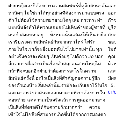
ฝ่ายหญิงเองก็ต้องการความสัมพันธ์ที่ดูลึกลับน่าค้น
ออก
หานิดๆ ไม่ใช่ว่าได้ทุกอย่างที่ต้องการมาแบบตรง
ออก
ตัว ไม่ต้องใช้ความพยายามใดๆ เลย การกระทำ
ก๊า
แบบนั้นจึงทำให้พวกเธอมองไม่เห็นค่าของผู้ชายที่
ยูร
เธอกำลังคบหาอยู่ ทั้งหมดนั้นแสดงให้เห็นว่ายิ่ง
กับเ
เรารีบเร่งความสัมพันธ์กันมากเท่าไหร่ ไฟรัก
ชอบค
ภายในใจเราก็จะยิ่งมอดดับไวไปมากเท่านั้น ทุก
ไม่
อย่างจึงควรจะค่อยๆ เป็นค่อยๆ ไปดีกว่า Jo บอก
คุณ
อีกว่าการสื่อสารเป็นเรื่องสำคัญ คนส่วนใหญ่ไม่
ผิวห
กล้าที่จะบอกอีกฝ่ายว่าต้องการอะไรในความ
และ
สัมพันธ์ครั้งนี้ อะไรเป็นสิ่งที่สำคัญต่อความรู้สึก
มีผ
ของตัวเองบ้าง สิ่งเหล่านั้นเรามักจะเก็บเอาไว้ในใจ
5. 
01/
และคาดหวังว่ามันจะออกมาตามที่เราต้องการใน
ตอนท้าย แต่ความเป็นจริงแล้วการพูดออกมาอาจ
เป็นสิ่งที่ส่งผลดีให้กับความรักมากกว่า ความ
เข้าใจไม่ใช่สิ่งที่สามารถเกิดขึ้นได้จากการมองตา