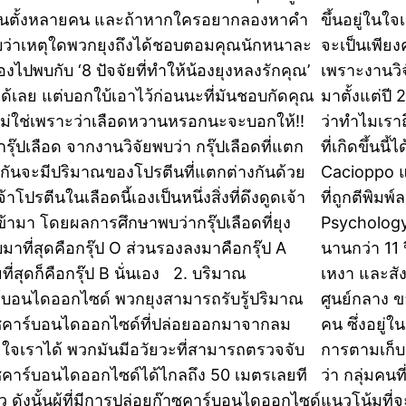
่อนตั้งหลายคน และถ้าหากใครอยากลองหาคำ
ขึ้นอยู่ในใ
ว่าเหตุใดพวกยุงถึงได้ชอบตอมคุณนักหนาละ
จะเป็นเพียงค
ลองไปพบกับ ‘8 ปัจจัยที่ทำให้น้องยุงหลงรักคุณ’
เพราะงานวิจ
ได้เลย แต่บอกใบ้เอาไว้ก่อนนะที่มันชอบกัดคุณ
มาตั้งแต่ปี
ไม่ใช่เพราะว่าเลือดหวานหรอกนะจะบอกให้!!
ว่าทำไมเราถ
กรุ๊ปเลือด จากงานวิจัยพบว่า กรุ๊ปเลือดที่แตก
ที่เกิดขึ้น
งกันจะมีปริมาณของโปรตีนที่แตกต่างกันด้วย
Cacioppo แ
เจ้าโปรตีนในเลือดนี้เองเป็นหนึ่งสิ่งที่ดึงดูดเจ้า
ที่ถูกตีพิม
เข้ามา โดยผลการศึกษาพบว่ากรุ๊ปเลือดที่ยุง
Psychology 
มาที่สุดคือกรุ๊ป O ส่วนรองลงมาคือกรุ๊ป A
นานกว่า 11 
ที่สุดก็คือกรุ๊ป B นั่นเอง 2. บริมาณ
เหงา และสัง
์บอนไดออกไซด์ พวกยุงสามารถรับรู้ปริมาณ
ศูนย์กลาง 
ซคาร์บอนไดออกไซด์ที่ปล่อยออกมาจากลม
คน ซึ่งอยู่
ใจเราได้ พวกมันมีอวัยวะที่สามารถตรวจจับ
การตามเก็บข
ซคาร์บอนไดออกไซด์ได้ไกลถึง 50 เมตรเลยที
ว่า กลุ่มคนท
ยว ดังนั้นผู้ที่มีการปล่อยก๊าซคาร์บอนไดออกไซด์
แนวโน้มที่จ