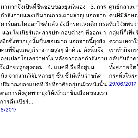
มามากจึงเป็นที่ชื่นชอบของยุงนั่นเอง 3. การ
ศูนย์กลางมา
กำลังกายและปริมาณการเผาผลาญ นอกจาก
คนที่มีลักษ
ซคาร์บอนไดออกไซด์แล้ว ยังมีกรดแลคติก กรด
ทีมวิจัยพบ
ิค แอมโมเนียร์และสารประกอบต่างๆ ที่ออกมา
กลุ่มนี้ก็เพ
หงือซึ่งพวกยุงนั้นชื่นชอบมาก นอกจากนี้ยุงยัง
ความเหงาใน
นที่มีอุณหภูมิร่างกายสูงๆ อีกด้วย ดังนั้นจึง
เราทำกิจกรร
ต้องแปลกใจเลยว่าทำไมหลังจากออกกำลังกาย
กลับกันถ้าค
จึงมักจะถูกยุงตอม 4. แบคทีเรียที่อยู่บน
ทั้งสภาพจิต
นัง จากงานวิจัยหลายๆ ชิ้น ชี้ให้เห็นว่าชนิด
กระทั่งในร
29/06/2017
ปริมาณของแบคทีเรียที่อาศัยอยู่บนผิวหนังนั้น
ลต่อการดึงดูดพวกยุงให้เข้ามาชิมเลือดของเรา
การดื่มเบียร์…
08/2017