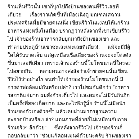
ร้านเห็นรีวิวนั้น เขาก็บุกไปถึงบ้านของคนที่รีวิวเลยที
เดียว!! เรื่องราวเกิดขึ้นที่เมืองเฉิงตู มณฑลเสฉวน
ประเทศจีนเมื่อมีชายคนหนึ่ง เขียนรีวิวในแง่ลบให้แก่ร้าน
อาหารแห่งหนึ่งในเมือง ปรากฏว่าหลังจากที่เขาเขียนรีวิว
ไป เจ้าของร้านอาหารกลับบุกมาถึงบ้านของเขา และ
ทำลายประตูบ้านเขาซะเละเทะเลยทีเดียว!! แม้จะมีมีผู้
ใดได้รับบาดเจ็บ แต่ดูเหมือนชื่อเสียงของร้านจะจะโด่งดัง
ขึ้นมาเลยทีเดียว เพราะเจ้าของร้านขี้โมโหขนาดนี้ใครจะ
ไปอยากกิน หลายคนอาจสงสัยว่าเจ้าชายคนนั้นเขียน
รีวิวไว้ว่าอย่างไร จนทำให้เจ้าของร้านโมโหขนาดนี้ มี
การด่าพ่อล้อแม่กันหรือเปล่า? เราไปชมกันดีกว่า “อาหาร
รสชาติแย่มาก ผมสั่งก๋วยเตี๋ยวไป และผมจะไม่มีวันกินอีก
เป็นครั้งที่สองเด็ดขาด และอะไรอีกรู้มั้ย ร้านนี้ไม่มีหน้า
ร้านของตัวเองด้วยซ้ำ แล้วเคยผ่านมาตรฐานความ
สะอาดบ้างหรือเปล่า? แถมภาพที่ถ่ายก็ไม่เหมือนกับภาพ
ร้านจริงๆ อีกด้วย” ซึ่งหลังจากรีวิวไป เจ้าของร้านก็
ตอบกลับมาว่า “ช่วยแก้คอมเมนต์ด้วยนะครับ ร้านของเรา