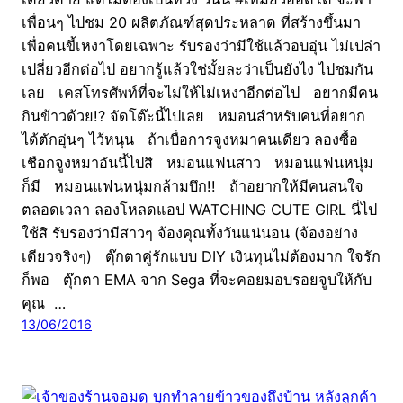
เพื่อนๆ ไปชม 20 ผลิตภัณฑ์สุดประหลาด ที่สร้างขึ้นมา
เพื่อคนขี้เหงาโดยเฉพาะ รับรองว่ามีใช้แล้วอบอุ่น ไม่เปล่า
เปลี่ยวอีกต่อไป อยากรู้แล้วใช่มั้ยละว่าเป็นยังไง ไปชมกัน
เลย เคสโทรศัพท์ที่จะไม่ให้ไม่เหงาอีกต่อไป อยากมีคน
กินข้าวด้วย!? จัดโต๊ะนี้ไปเลย หมอนสำหรับคนที่อยาก
ได้ตักอุ่นๆ ไว้หนุน ถ้าเบื่อการจูงหมาคนเดียว ลองซื้อ
เชือกจูงหมาอันนี้ไปสิ หมอนแฟนสาว หมอนแฟนหนุ่ม
ก็มี หมอนแฟนหนุ่มกล้ามบึก!! ถ้าอยากให้มีคนสนใจ
ตลอดเวลา ลองโหลดแอป WATCHING CUTE GIRL นี่ไป
ใช้สิ รับรองว่ามีสาวๆ จ้องคุณทั้งวันแน่นอน (จ้องอย่าง
เดียวจริงๆ) ตุ๊กตาคู่รักแบบ DIY เงินทุนไม่ต้องมาก ใจรัก
ก็พอ ตุ๊กตา EMA จาก Sega ที่จะคอยมอบรอยจูบให้กับ
คุณ …
13/06/2016