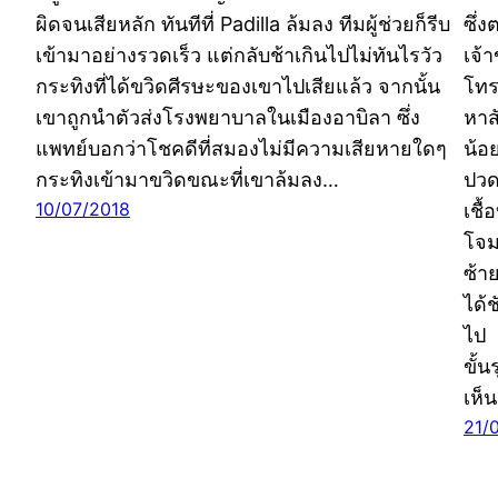
ผิดจนเสียหลัก ทันทีที่ Padilla ล้มลง ทีมผู้ช่วยก็รีบ
ซึ่ง
เข้ามาอย่างรวดเร็ว แต่กลับช้าเกินไปไม่ทันไรวัว
เจ้
กระทิงที่ได้ขวิดศีรษะของเขาไปเสียแล้ว จากนั้น
โทร
เขาถูกนำตัวส่งโรงพยาบาลในเมืองอาบิลา ซึ่ง
หาส
แพทย์บอกว่าโชคดีที่สมองไม่มีความเสียหายใดๆ
น้อ
กระทิงเข้ามาขวิดขณะที่เขาล้มลง…
ปวด
10/07/2018
เชื
โจม
ซ้า
ได้
ไป 
ขั้
เห็
21/