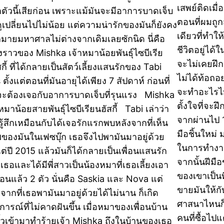
เสพย์ติดเมื
ตัวนี้เสียก่อน เพราะแม้มันจะมีอาการบาดเจ็บ
ตอนที่ผมถูก
ูเปลี่ยนไปไม่น้อย แต่ความน่ารักของมันก็ยังคง
เดียวที่ทำ
มายมหาศาลไม่ต่างจากเดิมเลยซักนิด นี่คือ
ชีวิตอยู่ได้
่องราวของ Mishka เจ้าหมาน้อยพันธุ์ไซบีเรีย
จะไม่เคยฝึก
กี้ ที่ได้กลายเป็นสัตว์เลี้ยงแสนรักของ Tabi
ไม่ได้ท้อถ
 ตั้งแต่ตอนที่มันอายุได้เพียง 7 สัปดาห์ ก่อนที่
จะทำอะไรไม
จะต้องเจอกับอาการบาดเจ็บที่รุนแรง Mishka
ตั้งใจที่จะ
หมาน้อยสายพันธุ์ไซบีเรียนฮัสกี้ Tabi เล่าว่า
จากผ่านไป 1 
รู้สึกเหมือนกับได้เจอรักแรกพบหลังจากที่เห็น
มือชิ้นใหม่ 
ของมันในเฟซบุ๊ก เธอจึงไปพามันมาอยู่ด้วย
ในการทำงาน
งแต่ปี 2015 แล้วมันก็ได้กลายเป็นเพื่อนแสนรัก
จากนั้นฝีมื
เธอและได้มีพี่สาวเป็นน้องหมาที่เธอเลี้ยงเอา
ของเขาเป็น
ก่อนแล้ว 2 ตัว นั่นคือ Saskia และ Nova แต่
ขายมันให้กับ
งจากที่เธอพามันมาอยู่ด้วยได้ไม่นาน ก็เกิด
ศาสนาไหนก
ุการณ์ที่ไม่คาดฝันขึ้น เมื่อหมาของเพื่อนบ้าน
คนที่ซื้อไป
รั้วเข้ามาทำร้ายเจ้า Mishka ถึงในบ้านของเธอ