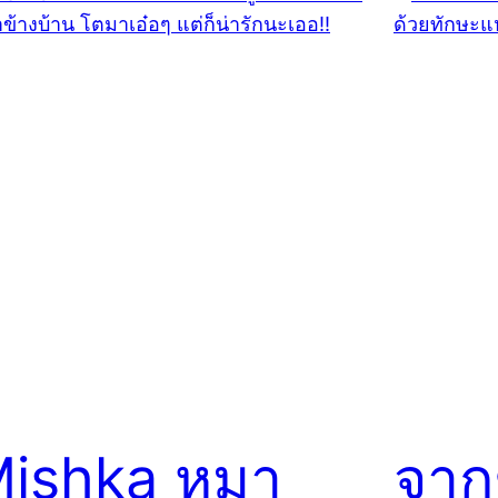
ishka หมา
จากช