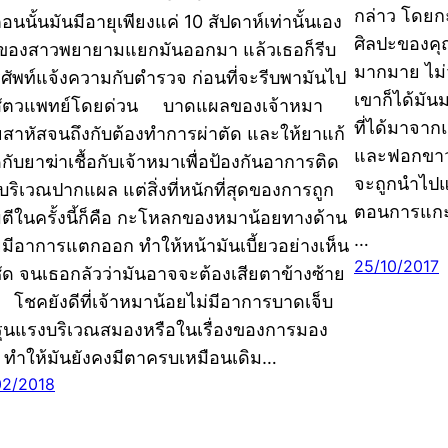
กล่าว โดยกะ
ตอนนั้นมันมีอายุเพียงแค่ 10 สัปดาห์เท่านั้นเอง
ศิลปะของคุณ
าของสาวพยายามแยกมันออกมา แล้วเธอก็รีบ
มากมาย ไม่ว
ศัพท์แจ้งความกับตำรวจ ก่อนที่จะรีบพามันไป
เขาก็ได้มั
ัตวแพทย์โดยด่วน บาดแผลของเจ้าหมา
ที่ได้มาจา
ยสาหัสจนถึงกับต้องทำการผ่าตัด และให้ยาแก้
และฟอกขาวโ
กับยาฆ่าเชื้อกับเจ้าหมาเพื่อป้องกันอาการติด
จะถูกนำไปแก
้อบริเวณปากแผล แต่สิ่งที่หนักที่สุดของการถูก
ตอนการแกะสล
ตีในครั้งนี้ก็คือ กะโหลกของหมาน้อยทางด้าน
…
ยมีอาการแตกออก ทำให้หน้ามันเบี้ยวอย่างเห็น
25/10/2017
ชัด จนเธอกลัวว่ามันอาจจะต้องเสียตาข้างซ้าย
โชคยังดีที่เจ้าหมาน้อยไม่มีอาการบาดเจ็บ
นรุนแรงบริเวณสมองหรือในเรื่องของการมอง
น ทำให้มันยังคงมีตาครบเหมือนเดิม…
02/2018