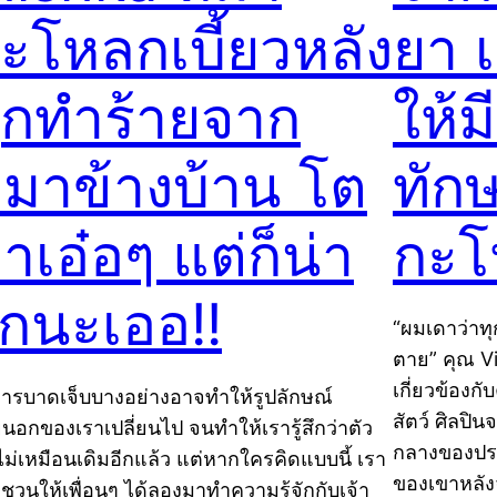
ะโหลกเบี้ยวหลัง
ยา เ
ูกทำร้ายจาก
ให้ม
มาข้างบ้าน โต
ทัก
าเอ๋อๆ แต่ก็น่า
กะโ
ักนะเออ!!
“ผมเดาว่า
ตาย” คุณ Vic
เกี่ยวข้อง
ารบาดเจ็บบางอย่างอาจทำให้รูปลักษณ์
สัตว์ ศิลป
นอกของเราเปลี่ยนไป จนทำให้เรารู้สึกว่าตัว
กลางของประเ
ไม่เหมือนเดิมอีกแล้ว แต่หากใครคิดแบบนี้ เรา
ของเขาหลัง
ชวนให้เพื่อนๆ ได้ลองมาทำความรู้จักกับเจ้า