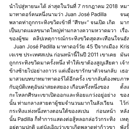
นำไปสู่หายนะได้ ล่าสุดในวันที่ 7 กรกฎาคม 2018
หมา
มาทาดอร์คนหนึ่งนามว่า Juan José Padilla
จนด
พลาดท่าถูกกระทิงขวิดเข้าที่ “ศีรษะ” จนเปิด เกิด
มาก
เป็นบาดแผลขนาดใหญ่ท่ามกลางความหวาดผวา
เรื
ของผู้ชม คลิปเหตุการณ์กระทิงขวิดสุดสะเทือนใจ
นฮัส
Juan José Padilla มาทาดอร์วัย 45 ปีจากเมือง
Kris
เจเรซ ประเทศสเปน ก่อนหน้านี้ในปี 2011 เขาเคย
มัน
ถูกกระทิงขวิดมาครั้งหนึ่ง ทำให้เขาต้องสูญเสียตา
เจ้า
ข้างซ้ายไปอย่างถาวร แต่เมื่อเขารักษาตัวจนกลับ
เธอ
มาสวมบทบาทมาทาดอร์ได้อีกครั้ง เขากลับต้องพบ
ภาพ
กับอุบัติเหตุอันน่าสยดสยอง เกือบครึ่งหนึ่งของ
ตั้
กะโหลกศีรษะเขาเปิดออกและห้อยแกว่งอยู่อย่าง
ของ
นั้น ท่ามกลางสายตาผู้ชมจำนวนมากในสังเวียน
ไว้
กระทิงแห่งหนึ่งทางตอนใต้ของสเปน ก่อนหน้า
หลั
นั้น Padilla ก็ทำการแสดงต่อสู้หลอกล่อวัวกระทิง
เหต
อยู่ตามปกติ แต่บังเอิญว่าเขาเกิดพลาดท่าก้าวขา
พัง