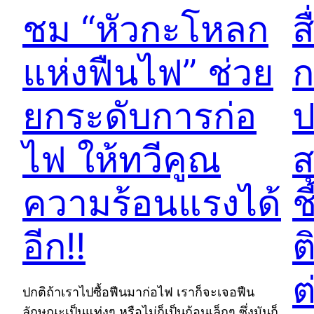
ชม “หัวกะโหลก
ส
แห่งฟืนไฟ” ช่วย
ก
ยกระดับการก่อ
ป
ไฟ ให้ทวีคูณ
ส
ความร้อนแรงได้
ช
อีก!!
ต
ต
ปกติถ้าเราไปซื้อฟืนมาก่อไฟ เราก็จะเจอฟืน
ลักษณะเป็นแท่งๆ หรือไม่ก็เป็นก้อนเล็กๆ ซึ่งมันก็