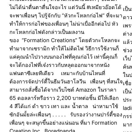
ไม่ได้น่าตื่นตาตื่นใจอะไร แต่วันนี้ #เหมียวอ๊อดโด้
เป็น
จะพาเพื่อนๆ ไปรู้จักกับ “หัวกะโหลกก่อไฟ” ที่จะมา
ดาวม
ทำให้การก่อไฟของเพื่อนๆ ไม่น่าเบื่ออีกต่อไป หัว
เพรา
กะโหลกก่อไฟดังกล่าวเป็นผลงาน
ต่า
ของ “Formation Creations” โดยตัวกะโหลกจะ
แล้
ทำมาจากเซรามิก ทำให้ไม่ติดไฟ วิธีการใช้งานก็
ช่วง
แค่คุณนำไปวางบนกองไฟที่คุณก่อไว้ เท่านี้คุณก็
เว็บ
จะได้กองไฟที่เจ๋งราวกับหลุดออกมาจากหนัง
ค้น
แฟนตาซีเลยทีเดียว เหมาะกับบ้านไหนที่
ในป
ต้องการจัดปาร์ตี้ในธีมวันฮาโลวีน เพื่อนๆ ที่สนใจ
เชื
สามารถสั่งซื้อได้จากเว็บไซต์ Amazon ในราคา
เป็
65 ดอลลาร์หรือราว 2,200 บาทต่อชิ้น มีให้เลือก
ประ
4 สีได้แก่ ดำ ขาว เทา และ น้ำตาล น่าหามาใช้
ladi
ซักอันมั้ยล่ะเพื่อนๆ . . . . . รับรองว่างานปาร์ตี้ของ
กรร
เพื่อนๆ จะสนุกขึ้นอย่างแน่นอน ที่มา Formation
มาก
Creation Inc., Boredpanda