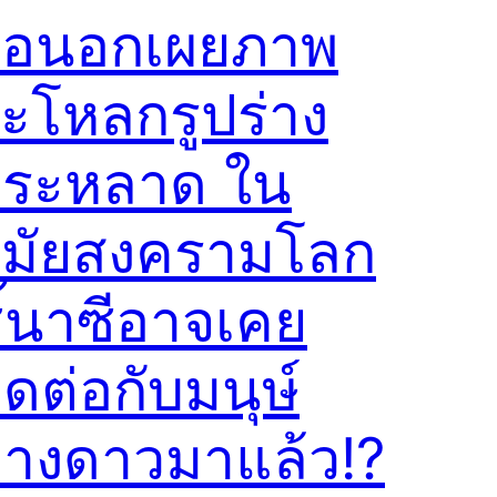
ื่อนอกเผยภาพ
ะโหลกรูปร่าง
ระหลาด ใน
มัยสงครามโลก
ี้นาซีอาจเคย
ิดต่อกับมนุษ์
่างดาวมาแล้ว!?