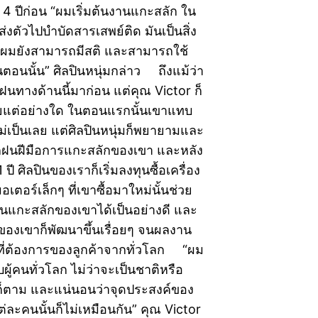
่อ 4 ปีก่อน “ผมเริ่มต้นงานแกะสลัก ใน
ส่งตัวไปบำบัดสารเสพย์ติด มันเป็นสิ่ง
ให้ผมยังสามารถมีสติ และสามารถใช้
ในตอนนั้น” ศิลปินหนุ่มกล่าว ถึงแม้ว่า
ฝนทางด้านนี้มาก่อน แต่คุณ Victor ก็
อยแต่อย่างใด ในตอนแรกนั้นเขาแทบ
่เป็นเลย แต่ศิลปินหนุ่มก็พยายามและ
ฝึกฝนฝีมือการแกะสลักของเขา และหลัง
ปี ศิลปินของเราก็เริ่มลงทุนซื้อเครื่อง
มอเตอร์เล็กๆ ที่เขาซื้อมาใหม่นั้นช่วย
แกะสลักของเขาได้เป็นอย่างดี และ
อของเขาก็พัฒนาขึ้นเรื่อยๆ จนผลงาน
ที่ต้องการของลูกค้าจากทั่วโลก “ผม
ผู้คนทั่วโลก ไม่ว่าจะเป็นชาติหรือ
็ตาม และแน่นอนว่าจุดประสงค์ของ
แต่ละคนนั้นก็ไม่เหมือนกัน” คุณ Victor