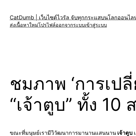
Skip
to
CatDumb | เว็บไซต์ไวรัล จับทุกกระแสบนโลกออนไลน์
content
ส่งเนื้อหาใหม่
โปรไฟล์
ออกจากระบบ
เข้าสู่ระบบ
ชมภาพ ‘การเปลี่
“เจ้าตูบ” ทั้ง 10 
ขณะที่มนุษย์เรามีวิวัฒนาการมานานแสนนาน
เจ้าตูบ
เ