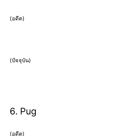
(อดีต)
(ปัจจุบัน)
6. Pug
(อดีต)