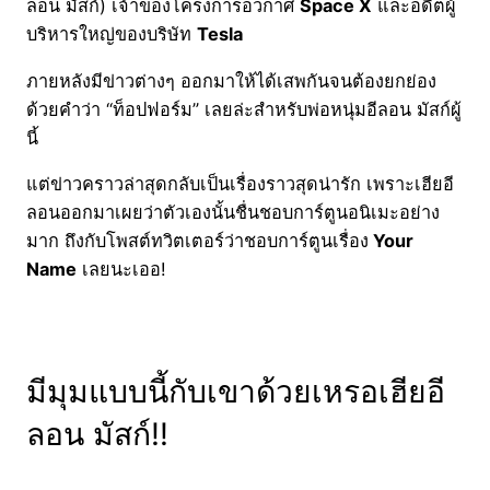
ลอน มัสก์) เจ้าของโครงการอวกาศ
Space X
และอดีตผู้
บริหารใหญ่ของบริษัท
Tesla
ภายหลังมีข่าวต่างๆ ออกมาให้ได้เสพกันจนต้องยกย่อง
ด้วยคำว่า “ท็อปฟอร์ม” เลยล่ะสำหรับพ่อหนุ่มอีลอน มัสก์ผู้
นี้
แต่ข่าวคราวล่าสุดกลับเป็นเรื่องราวสุดน่ารัก เพราะเฮียอี
ลอนออกมาเผยว่าตัวเองนั้นชื่นชอบการ์ตูนอนิเมะอย่าง
มาก ถึงกับโพสต์ทวิตเตอร์ว่าชอบการ์ตูนเรื่อง
Your
Name
เลยนะเออ!
มีมุมแบบนี้กับเขาด้วยเหรอเฮียอี
ลอน มัสก์!!