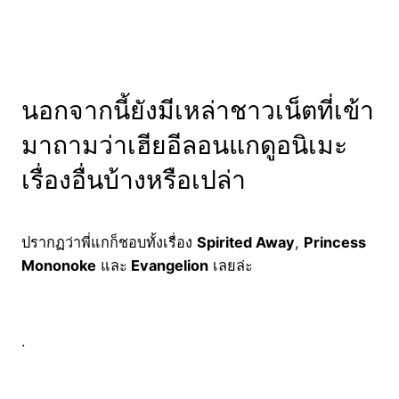
นอกจากนี้ยังมีเหล่าชาวเน็ตที่เข้า
มาถามว่าเฮียอีลอนแกดูอนิเมะ
เรื่องอื่นบ้างหรือเปล่า
ปรากฏว่าพี่แกก็ชอบทั้งเรื่อง
Spirited Away
,
Princess
Mononoke
และ
Evangelion
เลยล่ะ
.