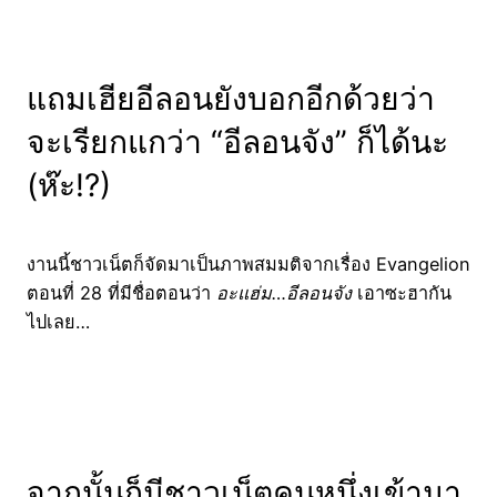
แถมเฮียอีลอนยังบอกอีกด้วยว่า
จะเรียกแกว่า “อีลอนจัง” ก็ได้นะ
(ห๊ะ!?)
งานนี้ชาวเน็ตก็จัดมาเป็นภาพสมมติจากเรื่อง Evangelion
ตอนที่ 28 ที่มีชื่อตอนว่า
อะแฮ่ม…อีลอนจัง
เอาซะฮากัน
ไปเลย…
จากนั้นก็มีชาวเน็ตคนหนึ่งเข้ามา