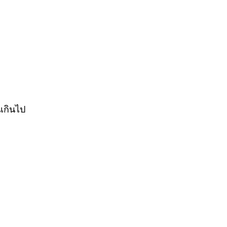
เกินไป