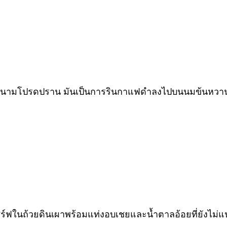
ยดนามโปรดปราน มันเป็นการรินกาแฟดำลงไปบนนมข้นหวาน
สิร์ฟในถ้วยดินเผาพร้อมแท่งอบเชยและน้ำตาลอ้อยที่ยังไม่แปร