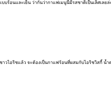
ร้อนและเย็น ว่ากันว่ากาแฟเมนูนี้มีรสชาติเป็นเลิศเลยล่
งชาวไอริชแล้ว จะต้องเป็นกาแฟร้อนที่ผสมกับไอริชวิสกี้ น้