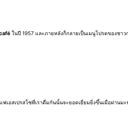
café
ในปี 1957 และภายหลังก็กลายเป็นเมนูโปรดของชาว
แฟเอสเปรสโซที่เราดื่มกันนั้นจะยอดเยี่ยมยิ่งขึ้นเมื่อฝานม