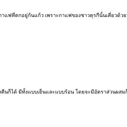
กาแฟที่ตกอยู่ก้นแก้ว เพราะกาแฟของชาวตุรกีนั้นเคี่ยวด้
ืนก็ได้ มีทั้งแบบเย็นและแบบร้อน โดยจะมีอัตราส่วนผสมก