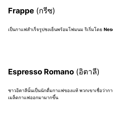
Frappe
(กรีซ)
เป็นกาแฟสำเร็จรูปชงเย็นพร้อมโฟมนม ริเริ่มโดย
Nes
Espresso Romano
(อิตาลี)
ชาวอิตาลีนั้นเป็นนักดื่มกาแฟของแท้ พวกเขาเชื่อว่ากา
เมล็ดกาแฟออกมามากขึ้น