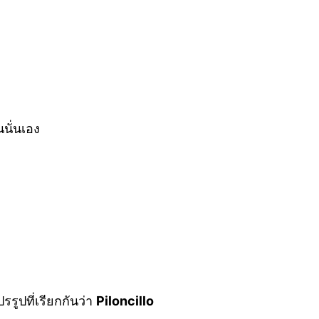
นั่นเอง
รูปที่เรียกกันว่า
Piloncillo