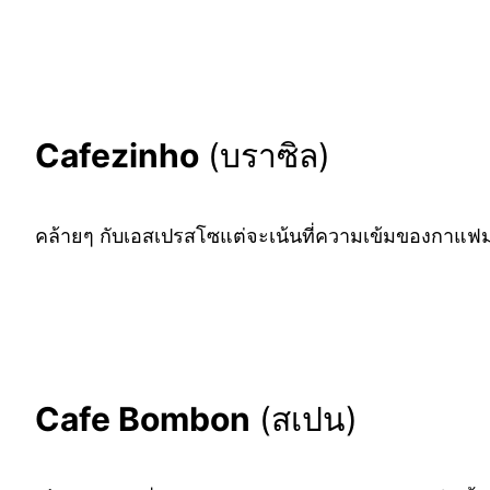
Cafezinho
(บราซิล)
คล้ายๆ กับเอสเปรสโซแต่จะเน้นที่ความเข้มของกาแฟมา
Cafe Bombon
(สเปน)