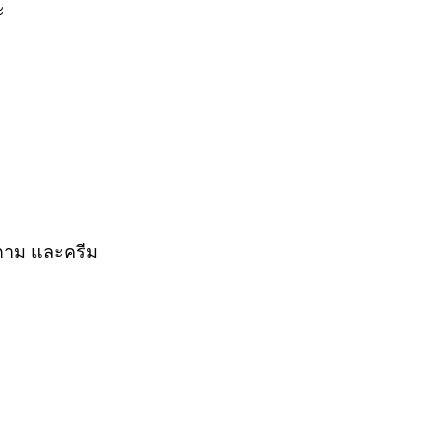
ะ
ำตาม และครีม