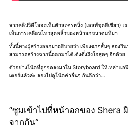
จากคลิปวิดีโอจะเห็นตัวละครหนึ่ง (เอลฟ์ชุดสีเขียว) เธอ
เห็นการเคลื่อนไหวสุดพลิ้วของหน้าอกขนาดมหึมา
ทั้งนี้ทางผู้สร้างออกมาอธิบายว่า เพียงฉากสั้นๆ สองวิ
สามารถสร้างฉากนี้ออกมาได้เด้งดึ๋งถึงใจสุดๆ อีกด้วย
ตัวอย่างโน้ตที่ถูกจดลงมาใน Storyboard ให้เหล่าแอนิ
เตอร์แล้วล่ะ ลองไปดูโน้ตคำอื่นๆ กันดีกว่า…
“ซูมเข้าไปที่หน้าอกของ Shera ผ
จากกัน”