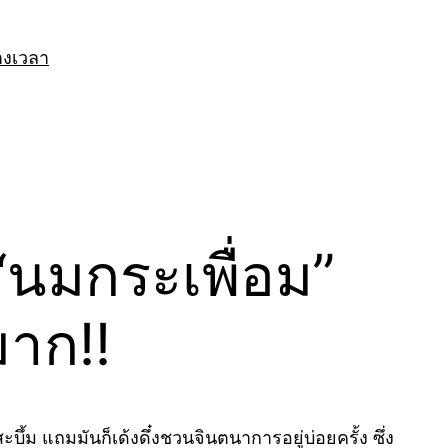
างเวลา
“นมกระเพื่อม”
มาก!!
ึ้ม แถมมันก็เด้งดึ๋งชวนจินตนาการอยู่บ่อยครั้ง ซึ่ง