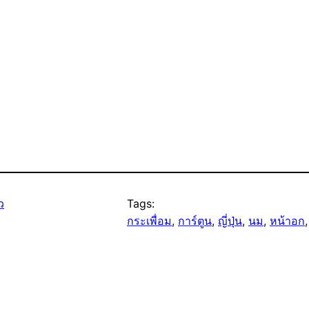
ว
Tags:
กระเพื่อม
, 
การ์ตูน
, 
ญี่ปุ่น
, 
นม
, 
หน้าอก
,