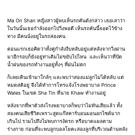
Ma On Shan หญิงสาวผู้พบเห็นรถคันดังกล่าว เธอเล่าว่า
ในวันนั้นเธอกำลังออกไปวิ่งพอดี เห็นรถคันนี้จอดไว้ข้าง
ทาง มีคนนั่งอยู่ในรถสองคน
ตอนแรกเธอคิดว่าทั้งคู่กำลังงีบหลับอยู่แต่หลังจากวิ่งผ่าน
มาอีกรอบก็ยังอยู่ท่าเดิมไม่ขยับไปไหน และเห็นว่าที่ปัด
น้ำฝนของรถทำงานอยู่ทั้งๆ ที่ฝนไม่ตก
ก็เลยเดินเข้ามาใกล้ๆ และพบว่าสองแม่ลูกไม่ได้หลับ แต่
หมดสติอยู่ จึงได้ทำการโทรแจ้งโรงพยาบาล Prince
Wales ในเขต Sha Tin ที่นาย Khaw ทำงานอยู่
หลังจากที่พาตัวส่งโรงพยาบาลก็พบว่าไม่ทันเสียแล้ว ทั้ง
สองคนเสียชีวิตเพราะสูดแก๊สคาร์บอนมอนอกไซด์มาก
เกินไป รวมไปถึงไม่พบการงัดรถ หรือบาดแผลตาม
ร่างกาย ก่อนที่จะพบลูกบอลโยคะสองลูกที่บริเวณด้านหลัง