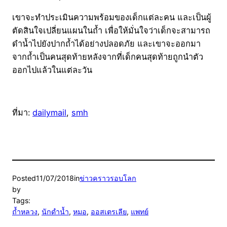
เขาจะทำประเมินความพร้อมของเด็กแต่ละคน และเป็นผู้
ตัดสินใจเปลี่ยนแผนในถ้ำ เพื่อให้มั่นใจว่าเด็กจะสามารถ
ดำน้ำไปยังปากถ้ำได้อย่างปลอดภัย และเขาจะออกมา
จากถ้ำเป็นคนสุดท้ายหลังจากที่เด็กคนสุดท้ายถูกนำตัว
ออกไปแล้วในแต่ละวัน
ที่มา:
dailymail
,
smh
Posted
11/07/2018
in
ข่าวคราวรอบโลก
by
Tags:
ถ้ำหลวง
, 
นักดำน้ำ
, 
หมอ
, 
ออสเตรเลีย
, 
แพทย์