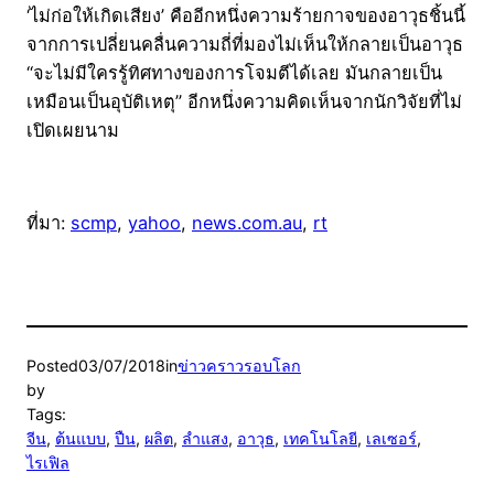
‘ไม่ก่อให้เกิดเสียง’ คืออีกหนึ่งความร้ายกาจของอาวุธชิ้นนี้
จากการเปลี่ยนคลื่นความถี่ที่มองไม่เห็นให้กลายเป็นอาวุธ
“จะไม่มีใครรู้ทิศทางของการโจมตีได้เลย มันกลายเป็น
เหมือนเป็นอุบัติเหตุ” อีกหนึ่งความคิดเห็นจากนักวิจัยที่ไม่
เปิดเผยนาม
ที่มา:
scmp
,
yahoo
,
news.com.au
,
rt
Posted
03/07/2018
in
ข่าวคราวรอบโลก
by
Tags:
จีน
, 
ต้นแบบ
, 
ปืน
, 
ผลิต
, 
ลำแสง
, 
อาวุธ
, 
เทคโนโลยี
, 
เลเซอร์
, 
ไรเฟิล