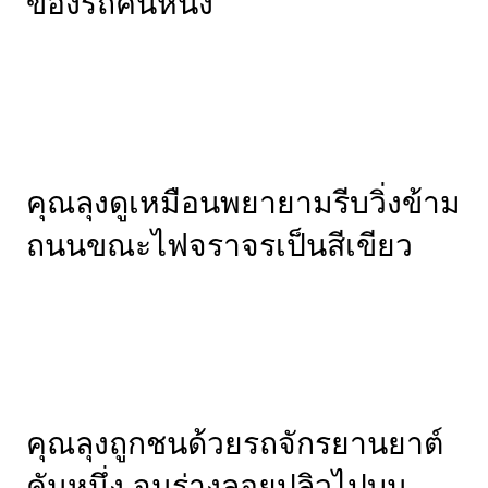
ของรถคันหนึ่ง
คุณลุงดูเหมือนพยายามรีบวิ่งข้าม
ถนนขณะไฟจราจรเป็นสีเขียว
คุณลุงถูกชนด้วยรถจักรยานยาต์
คันหนึ่ง จนร่างลอยปลิวไปบน