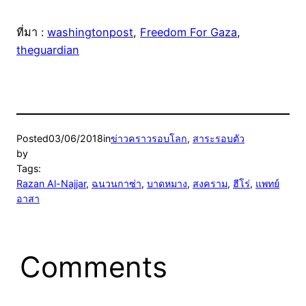
ที่มา :
washingtonpost
,
Freedom For Gaza
,
theguardian
Posted
03/06/2018
in
ข่าวคราวรอบโลก
, 
สาระรอบตัว
by
Tags:
Razan Al-Najjar
, 
ฉนวนกาซ่า
, 
บาดหมาง
, 
สงคราม
, 
ฮีโร่
, 
แพทย์
อาสา
Comments