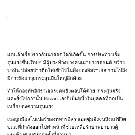
.
แต่แล้วเรื่องราวอันน่าสลดใจก็เกิดขึ้น การประท้วงเริ่ม
รุนแรงขึ้นเรื่อยๆ มีผู้ประท้วงบางคนเผายางรถยนต์ ขว้าง
ปาหิน ปล่อยว่าวติดไฟเข้าไปในฝั่งของอิสราเอล รวมไปถึง
มีการยิงอาวุธกระสุนปืนใหญ่อีกด้วย
ทำให้กองทัพอิสราเอลระดมยิงตอบโต้ด้วย ‘กระสุนจริง’
และยิ่งไปกว่านั้น Razan เองก็เป็นหนึ่งในบุคคลที่ตกเป็น
เหยื่อของความรุนแรง
เธอถูกมือสไนเปอร์ของทหารอิสราเอลซุ่มยิงจนถึงแก่ชีวิต
ขณะที่กำลังออกไปทำหน้าที่ช่วยเหลือรักษาพยาบาลผู้
ประท้วงดังเช่นทุกครั้งที่ผ่านมา