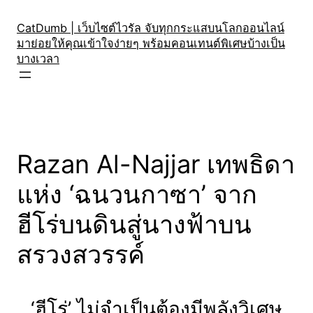
Skip
to
CatDumb | เว็บไซต์ไวรัล จับทุกกระแสบนโลกออนไลน์
มาย่อยให้คุณเข้าใจง่ายๆ พร้อมคอนเทนต์พิเศษบ้างเป็น
content
บางเวลา
Razan Al-Najjar เทพธิดา
แห่ง ‘ฉนวนกาซา’ จาก
ฮีโร่บนดินสู่นางฟ้าบน
สรวงสวรรค์
‘ฮีโร่’ ไม่จำเป็นต้องมีพลังวิเศษ