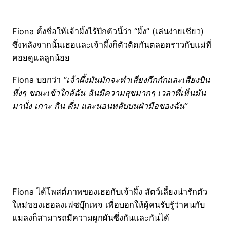
Fiona ตั้งชื่อให้เจ้าผึ้งไร้ปีกตัวนี้ว่า “ผึ้ง” (เล่นง่ายเชียว)
ซึ่งหลังจากนั้นเธอและเจ้าผึ้งก็ตัวติดกันตลอดราวกับแม่ที่
คอยดูแลลูกน้อย
Fiona บอกว่า
“เจ้าผึ้งมันมักจะทำเสียงกึกกักและเสียงบิน
หึ่งๆ ขณะเข้าใกล้ฉัน ฉันมีความสุขมากๆ เวลาที่เห็นมัน
มานั่ง เกาะ กิน ดื่ม และนอนหลับบนฝ่ามือของฉัน”
Fiona ได้โพสต์ภาพของเธอกับเจ้าผึ้ง สัตว์เลี้ยงน่ารักตัว
ใหม่ของเธอลงเฟซบุ๊กเพจ เพื่อบอกให้ผู้คนรับรู้ว่าคนกับ
แมลงก็สามารถมีความผูกผันซึ่งกันและกันได้