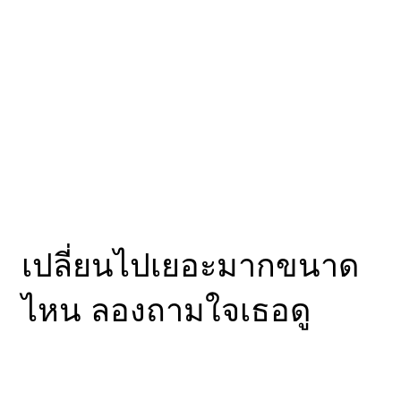
Comments
Leave a Reply
You must be
logged in
to post a comment.
CatDumb | เว็บไซต์ไวรัล จับทุกกระแสบนโลกออนไลน์
มาย่อยให้คุณเข้าใจง่ายๆ พร้อมคอนเทนต์พิเศษบ้างเป็น
บางเวลา
Proudly powered by
WordPress