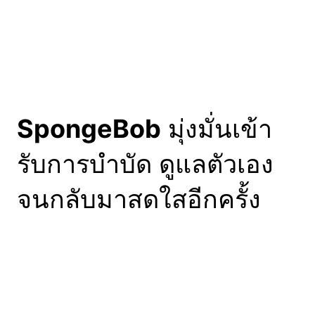
แม้มันจะเป็นภาพหลอกๆ แต่ที่แน่ๆ คือความพยายามของ
เราสามารถทำให้เกิดการเปลี่ยนแปลงในลักษณะนี้ได้
จริงๆ อย่าท้อแท้ที่จะรักษาสุขภาพ เพื่อให้เรามีอายุยืนยาว
และได้พบกับสิ่งดีๆ ในวันข้างหน้า
ที่มา:
demilked
Posted
29/04/2018
in
ฮ่า ฮ่า ฮร่าาา
by
Tags:
การเปลี่ยนแปลง
, 
ตลก
, 
ปลอม
, 
หลอกลวง
, 
ฮา
, 
เกรียน