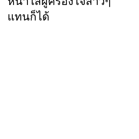
เธอใช้เวลากว่า 50 ปี กว่า
จะไว้หนวดไว้เครา ก้าวสู่
การเป็นผู้ชายอย่างเต็มตัว
จุดเริ่มต้นของ
โอบีวัน
เขา
นั้นเคยหลงมัวเมาไปกับสิ่ง