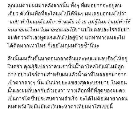
คุณแม่ตามผมมาหลังจากนั้น ทั้งๆ ที่ผมอยากจะอยู่คน
เดียว ดังนั้นเพื่อที่จะไล่แม่ไปให้พ้นๆ ผมเลยบอกแม่ไปว่า
“แม่!! ทำไมแม่ต้องมีตาข้างเดียวด้วย แม่รู้ไหมว่าแม่ทำให้
ผมอายแค่ไหน ไปตายซะเลยไป๊!!”
แม่ไม่ตอบอะไรกลับมา
ผมคิดว่าตัวเองพูดแรงเกินไปอยู่บ้าง แต่ท่าทางแม่จะไม่
ได้คิดมากเท่าไหร่ ก็เธอไม่ดุผมด้วยซ้ำนี่นะ
คืนนั้นผมตื่นขึ้นมาตอนกลางคืนและพบแม่แอบร้องไห้อยู่
ในครัว คุณรู้รึเปล่าว่าคนเรานั้นน้ำตาไหลได้แม้ไม่มีลูก
ตา? อย่างไรก็ตามสำหรับผมแล้วน้ำตาที่ไหลออกมาจาก
เบ้าตากลวงๆ นั้น มันน่าขยะแขยงสุดจะบรรยาย ในตอน
นั้นเองผมก็บอกกับตัวเองว่า ทางเลือกที่ดีที่สุดของผมคง
เป็นการโตขึ้นประสบความสำเร็จ จะได้ไม่ต้องมายากจน
หมดหวัง ไม่มีแม้แต่เงินจะหาตาเทียมมาใส่แบบนี้