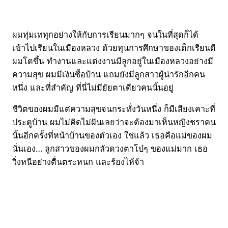
ผมทุ่มเททุกอย่างให้กับการเรียนมากๆ จนในที่สุดก็ได้
เข้าไปเรียนในเมืองหลวง ด้วยทุนการศึกษาของเด็กเรียนดี
ผมโตขึ้น ทำงานและแต่งงานมีลูกอยู่ในเมืองหลวงอย่างมี
ความสุข ผมมีเงินซื้อบ้าน แถมยังมีลูกสาวผู้น่ารักอีกคน
หนึ่ง และที่สำคัญ ที่นี่ไม่มียัยตาเดียวคนนั้นอยู่
ชีวิตของผมมีแต่ความสุขจนกระทั่งวันหนึ่ง ก็มีเสียงเคาะที่
ประตูบ้าน ผมไม่คิดไม่ฝันเลยว่าจะต้องมาเห็นหญิงชราคน
นั้นอีกครั้งที่หน้าบ้านของตัวเอง ใช่แล้ว เธอคือแม่ของผม
นั่นเอง… ลูกสาวของผมกลัวดวงตาโบ๋ๆ ของแม่มาก เธอ
วิ่งหนีอย่างตื่นตระหนก และร้องไห้จ้า