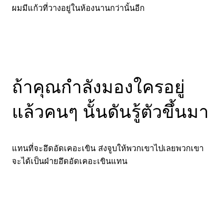
ผมมีแก้วที่วางอยู่ในห้องนานกว่านั้นอีก
ถ้าคุณกำลังมองใครอยู่
แล้วคนๆ นั้นดันรู้ตัวขึ้นมา
แทนที่จะอึดอัดเคอะเขิน ส่งจูบให้พวกเขาไปเลยพวกเขา
จะได้เป็นฝ่ายอึดอัดเคอะเขินแทน