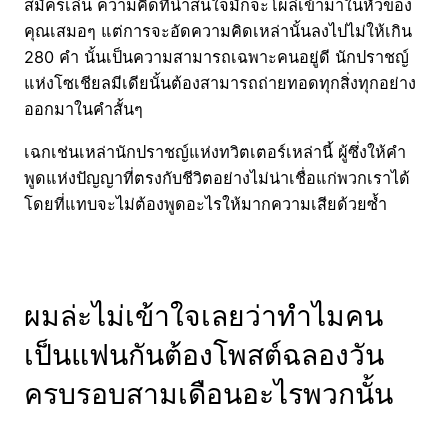
สมัครเล่น ความคิดที่น่าสนใจมักจะโผล่เข้ามาในหัวของ
คุณเสมอๆ แต่การจะอัดความคิดเหล่านั้นลงไปไม่ให้เกิน
280 คำ นั้นเป็นความสามารถเฉพาะคนอยู่ดี นักปราชญ์
แห่งโซเชียลมีเดียนั้นต้องสามารถถ่ายทอดทุกสิ่งทุกอย่าง
ออกมาในคำสั้นๆ
เฉกเช่นเหล่านักปราชญ์แห่งทวิตเตอร์เหล่านี้ ผู้ซึ่งให้คำ
พูดแห่งปัญญาที่ตรงกับชีวิตอย่างไม่น่าเชื่อแก่พวกเราได้
โดยที่แทบจะไม่ต้องพูดอะไรให้มากความเสียด้วยซ้ำ
ผมล่ะไม่เข้าใจเลยว่าทำไมคน
เป็นแฟนกันต้องโพสต์ฉลองวัน
ครบรอบสามเดือนอะไรพวกนั้น