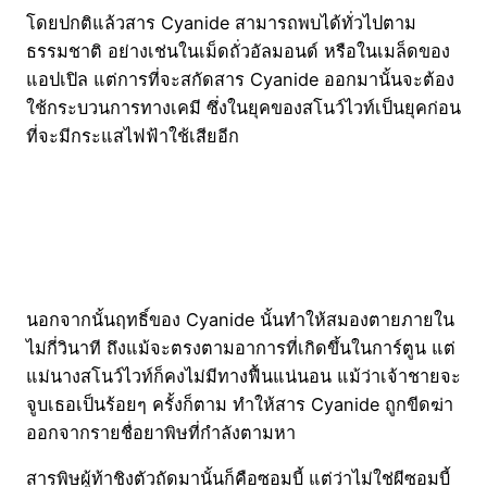
โดยปกติแล้วสาร Cyanide สามารถพบได้ทั่วไปตาม
ธรรมชาติ อย่างเช่นในเม็ดถั่วอัลมอนด์ หรือในเมล็ดของ
แอปเปิล แต่การที่จะสกัดสาร Cyanide ออกมานั้นจะต้อง
ใช้กระบวนการทางเคมี ซึ่งในยุคของสโนว์ไวท์เป็นยุคก่อน
ที่จะมีกระแสไฟฟ้าใช้เสียอีก
นอกจากนั้นฤทธิ์ของ Cyanide นั้นทำให้สมองตายภายใน
ไม่กี่วินาที ถึงแม้จะตรงตามอาการที่เกิดขึ้นในการ์ตูน แต่
แม่นางสโนว์ไวท์ก็คงไม่มีทางฟื้นแน่นอน แม้ว่าเจ้าชายจะ
จูบเธอเป็นร้อยๆ ครั้งก็ตาม ทำให้สาร Cyanide ถูกขีดฆ่า
ออกจากรายชื่อยาพิษที่กำลังตามหา
สารพิษผู้ท้าชิงตัวถัดมานั้นก็คือซอมบี้ แต่ว่าไม่ใช่ผีซอมบี้