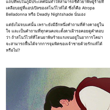
แถบที่พบในภูมิประเทศนั้นทำให้สามารถชี้ตัวยาพิษผู้ร้ายที่
เคลือบอยู่ที่แอปเปิลของสโนว์ไวท์ได้ ซึ่งก็คือ Atropa
Belladonna หรือ Deadly Nightshade นั่นเอง
แต่ยังไม่จบแค่นั้น เพราะยังมีอีกหนึ่งคำถามที่ค้างคาอยู่ใน
ใจ และเป็นคำถามที่ทุกคนคงจะตั้งตาเฝ้ารอคอยดูคำตอบ
ว่า ถ้าสโนว์ไวท์ที่โดนยาพิษร้ายแรงจนอยู่ในอาการโคม่า
จะสามารถฟื้นได้จากการจุมพิตของเจ้าชายด้วยรักแท้ได้
หรือไม่?