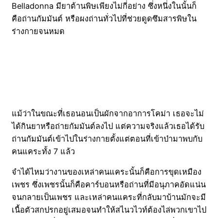
Belladonna มียาต้านพิษเพียงไม่กี่อย่าง ซึ่งหนึ่งในนั้นก็
คือถ่านกัมมันต์ หรือผงถ่านทั่วไปที่ช่วยดูดซึมสารพิษใน
ร่างกายจนหมด
แม้ว่าในขณะที่เธอนอนเป็นผักจากอาการโคม่า เธอจะไม่
ได้กินยาหรือถ่ายกัมมันต์ลงไป แต่ความจริงแล้วเธอได้รับ
ถ่านกัมมันต์เข้าไปในร่างกายตั้งแต่ตอนที่เข้าป่ามาพบกับ
คนแคระทั้ง 7 แล้ว
จำได้ไหมว่างานของเหล่าคนแคระนั้นก็คือการขุดเหมือง
เพชร ซึ่งเพชรนั้นก็คือคาร์บอนหรือถ่านที่มีอนุภาคอัดแน่น
จนกลายเป็นเพชร และเหล่าคนแคระที่กลับมาบ้านมักจะมี
เนื้อตัวสกปรกอยู่เสมอจนทำให้สไนวไวท์ต้องไล่พวกเขาไป