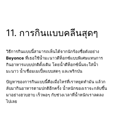
11. การกินแบบคลีนสุดๆ
วิธีการกินแบบนี้สามารถเห็นได้จากนักร้องชื่อดังอย่าง
Beyonce
ที่เธอใช้น้ำมะนาวดีท็อกซ์แบบพิเศษแทนการ
กินอาหารแบบปกติดั้งเดิม โดยน้ำดีท็อกซ์นั้นจะใส่น้ำ
มะนาว น้ำเชื่อมเมเปิ้ลแบบสดๆ และพริกป่น
ปัญหาของการกินแบบนี้คือเมื่อไหร่ที่เราหยุดทำมัน แล้วก
ลับมากินอาหารตามปกติอีกครั้ง น้ำหนักของเราจะกลับขึ้น
มาอย่างฮวบฮาบ เร็วพอๆ กับช่วงเวลาที่น้ำหนักเราลดลง
ไปเลย