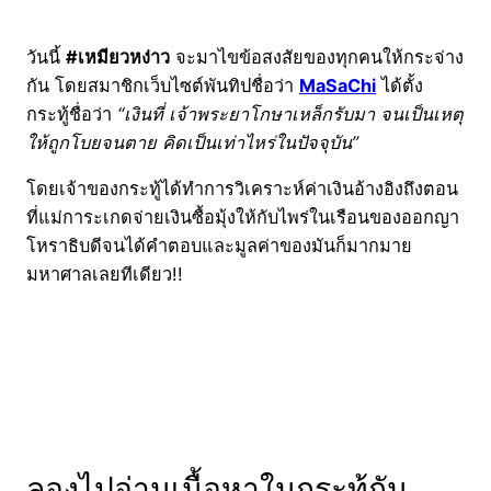
วันนี้
#เหมียวหง่าว
จะมาไขข้อสงสัยของทุกคนให้กระจ่าง
กัน โดยสมาชิกเว็บไซต์พันทิปชื่อว่า
MaSaChi
ได้ตั้ง
กระทู้ชื่อว่า
“เงินที่ เจ้าพระยาโกษาเหล็กรับมา จนเป็นเหตุ
ให้ถูกโบยจนตาย คิดเป็นเท่าไหร่ในปัจจุบัน”
โดยเจ้าของกระทู้ได้ทำการวิเคราะห์ค่าเงินอ้างอิงถึงตอน
ที่แม่การะเกดจ่ายเงินซื้อมุ้งให้กับไพร่ในเรือนของออกญา
โหราธิบดีจนได้คำตอบและมูลค่าของมันก็มากมาย
มหาศาลเลยทีเดียว!!
ลองไปอ่านเนื้อหาในกระทู้กัน