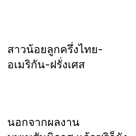
สาวน้อยลูกครึ่งไทย-
อเมริกัน-ฝรั่งเศส
นอกจากผลงาน