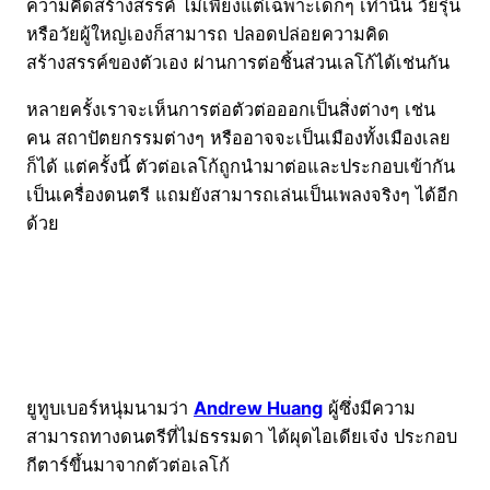
ความคิดสร้างสรรค์ ไม่เพียงแต่เฉพาะเด็กๆ เท่านั้น วัยรุ่น
หรือวัยผู้ใหญ่เองก็สามารถ ปลอดปล่อยความคิด
สร้างสรรค์ของตัวเอง ผ่านการต่อชิ้นส่วนเลโก้ได้เช่นกัน
หลายครั้งเราจะเห็นการต่อตัวต่อออกเป็นสิ่งต่างๆ เช่น
คน สถาปัตยกรรมต่างๆ หรืออาจจะเป็นเมืองทั้งเมืองเลย
ก็ได้ แต่ครั้งนี้ ตัวต่อเลโก้ถูกนำมาต่อและประกอบเข้ากัน
เป็นเครื่องดนตรี แถมยังสามารถเล่นเป็นเพลงจริงๆ ได้อีก
ด้วย
ยูทูบเบอร์หนุ่มนามว่า
Andrew Huang
ผู้ซึ่งมีความ
สามารถทางดนตรีที่ไม่ธรรมดา ได้ผุดไอเดียเจ๋ง ประกอบ
กีตาร์ขึ้นมาจากตัวต่อเลโก้