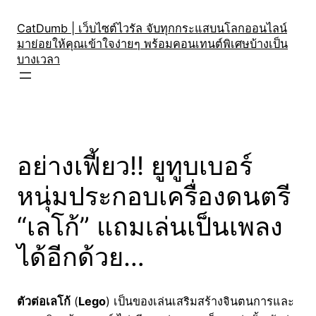
Skip
to
CatDumb | เว็บไซต์ไวรัล จับทุกกระแสบนโลกออนไลน์
มาย่อยให้คุณเข้าใจง่ายๆ พร้อมคอนเทนต์พิเศษบ้างเป็น
content
บางเวลา
อย่างเฟี้ยว!! ยูทูบเบอร์
หนุ่มประกอบเครื่องดนตรี
“เลโก้” แถมเล่นเป็นเพลง
ได้อีกด้วย…
ตัวต่อเลโก้
(
Lego
) เป็นของเล่นเสริมสร้างจินตนการและ