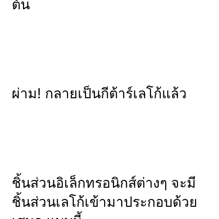
ต้น
ผ่าม! กลายเป็นกีต้าร์เลโก้แล้ว
ชิ้นส่วนอิเล็กทรอนิกส์ต่างๆ จะมี
ชิ้นส่วนเลโก้เข้ามาประกอบด้วย