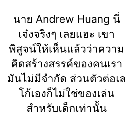
นาย Andrew Huang นี่
เจ๋งจริงๆ เลยแฮะ เขา
พิสูจน์ให้เห็นแล้วว่าความ
คิดสร้างสรรค์ของคนเรา
มันไม่มีจำกัด ส่วนตัวต่อเล
โก้เองก็ไม่ใช่ของเล่น
สำหรับเด็กเท่านั้น