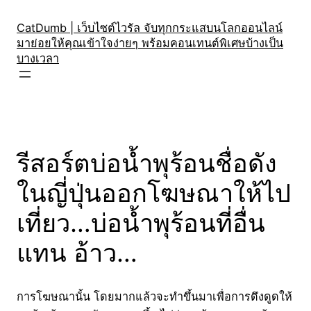
Skip
to
CatDumb | เว็บไซต์ไวรัล จับทุกกระแสบนโลกออนไลน์
มาย่อยให้คุณเข้าใจง่ายๆ พร้อมคอนเทนต์พิเศษบ้างเป็น
content
บางเวลา
รีสอร์ตบ่อน้ำพุร้อนชื่อดัง
ในญี่ปุ่นออกโฆษณาให้ไป
เที่ยว…บ่อน้ำพุร้อนที่อื่น
แทน อ้าว…
การโฆษณานั้น โดยมากแล้วจะทำขึ้นมาเพื่อการดึงดูดให้