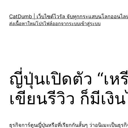
Skip
to
CatDumb | เว็บไซต์ไวรัล จับทุกกระแสบนโลกออนไลน์
content
ส่งเนื้อหาใหม่
โปรไฟล์
ออกจากระบบ
เข้าสู่ระบบ
ญี่ปุ่นเปิดตัว “เ
เขียนรีวิว ก็มีเ
ธุรกิจการ์ตูนญี่ปุ่นหรือที่เรียกกันสั้นๆ ว่าอนิเมะเป็นธุร