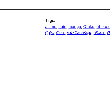
Tags:
anime
, 
coin
, 
manga
, 
Otaku
, 
otaku 
ญี่ปุ่น
, 
มังงะ
, 
หนังสือการ์ตูน
, 
อนิเมะ
, 
เง