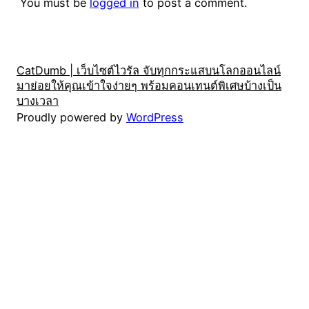
You must be
logged in
to post a comment.
CatDumb | เว็บไซต์ไวรัล จับทุกกระแสบนโลกออนไลน์
มาย่อยให้คุณเข้าใจง่ายๆ พร้อมคอนเทนต์พิเศษบ้างเป็น
บางเวลา
Proudly powered by
WordPress