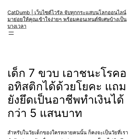
Skip
to
CatDumb | เว็บไซต์ไวรัล จับทุกกระแสบนโลกออนไลน์
มาย่อยให้คุณเข้าใจง่ายๆ พร้อมคอนเทนต์พิเศษบ้างเป็น
content
บางเวลา
เด็ก 7 ขวบ เอาชนะโรคอ
อทิสติกได้ด้วยโยคะ แถม
ยังยึดเป็นอาชีพทำเงินได้
กว่า 5 แสนบาท
สำหรับในวัยเด็กของใครหลายคนนั้น ก็คงจะเป็นวัยที่เรา