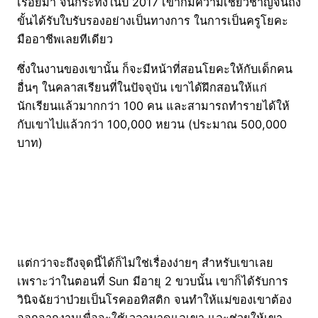
เรื่อยมา จนกระทั่งในปี 2017 เขาก็มีความเชี่ยวชาญจนถึง
ขั้นได้รับใบรับรองอย่างเป็นทางการ ในการเป็นครูโยคะ
มืออาชีพเลยทีเดียว
ซึ่งในงานของเขานั้น ก็จะมีหน้าที่สอนโยคะให้กับเด็กคน
อื่นๆ ในคลาสเรียนที่ในปัจจุบัน เขาได้ฝึกสอนให้แก่
นักเรียนแล้วมากกว่า 100 คน และสามารถทำรายได้ให้
กับเขาไปแล้วกว่า 100,000 หยวน (ประมาณ 500,000
บาท)
แต่กว่าจะถึงจุดนี้ได้ก็ไม่ใช่เรื่องง่ายๆ สำหรับเขาเลย
เพราะว่าในตอนที่ Sun มีอายุ 2 ขวบนั้น เขาก็ได้รับการ
วินิจฉัยว่าป่วยเป็นโรคออทิสติก จนทำให้แม่ของเขาต้อง