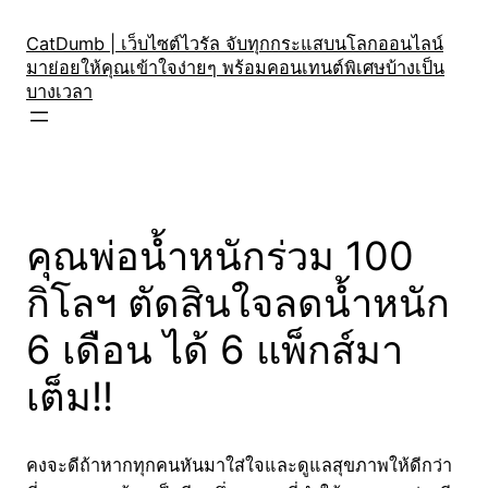
Skip
to
CatDumb | เว็บไซต์ไวรัล จับทุกกระแสบนโลกออนไลน์
มาย่อยให้คุณเข้าใจง่ายๆ พร้อมคอนเทนต์พิเศษบ้างเป็น
content
บางเวลา
คุณพ่อน้ำหนักร่วม 100
กิโลฯ ตัดสินใจลดน้ำหนัก
6 เดือน ได้ 6 แพ็กส์มา
เต็ม!!
คงจะดีถ้าหากทุกคนหันมาใส่ใจและดูแลสุขภาพให้ดีกว่า