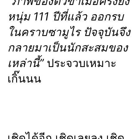
“ภาพของตัวข้าเมื่อครั้งยัง
หนุ่ม 111 ปีที่แล้ว ออกรบ
ในคราบซามูไร ปัจจุบันจึง
กลายมาเป็นนักสะสมของ
เหล่านี้”
ประจวบเหมาะ
เกิ๊นนน
เชิดได้อีก เชิดเลยลุง เชิด