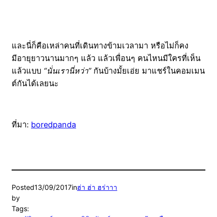
และนี่ก็คือเหล่าคนที่เดินทางข้ามเวลามา หรือไม่ก็คง
มีอายุยาวนานมากๆ แล้ว แล้วเพื่อนๆ คนไหนมีใครที่เห็น
แล้วแบบ
“นั่นเรานี่หว่า”
กันบ้างมั้ยเอ่ย มาแชร์ในคอมเมน
ต์กันได้เลยนะ
ที่มา:
boredpanda
Posted
13/09/2017
in
ฮ่า ฮ่า ฮร่าาา
by
Tags: