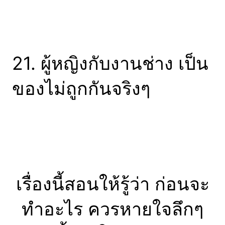
21. ผู้หญิงกับงานช่าง เป็น
ของไม่ถูกกันจริงๆ
เรื่องนี้สอนให้รู้ว่า ก่อนจะ
ทำอะไร ควรหายใจลึกๆ