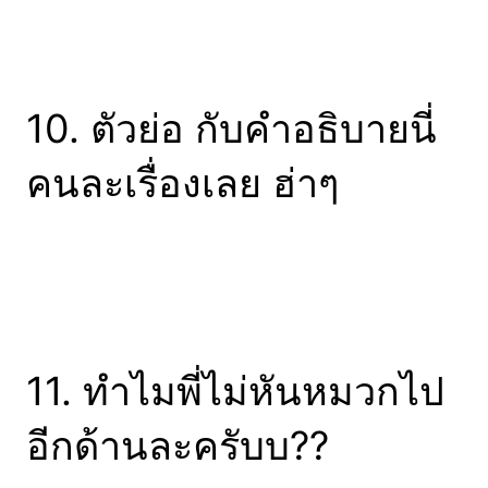
10. ตัวย่อ กับคำอธิบายนี่
คนละเรื่องเลย ฮ่าๆ
11. ทำไมพี่ไม่หันหมวกไป
อีกด้านละครับบ??