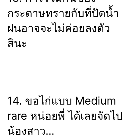
กระดาษทรายกับที่ปัดน้ำ
ฝนอาจจะไม่ค่อยลงตัว
สินะ
14. ขอไก่แบบ Medium
rare หน่อยพี่ ได้เลยจัดไป
น้องสาว…