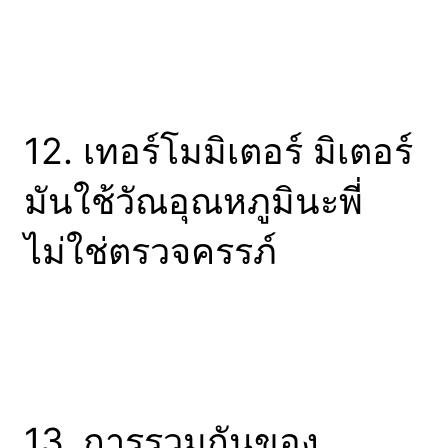
12. เทอร์โมมิเตอร์ มิเตอร์
มันใช้วัณอุณหภูมินะพี่
ไม่ใช่ตรวจครรภ์
13. การรวมกันของ