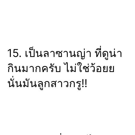
15. เป็นลาซานญ่า ที่ดูน่า
กินมากครับ ไม่ใช่ว้อยย
นั่นมันลูกสาวกรู!!