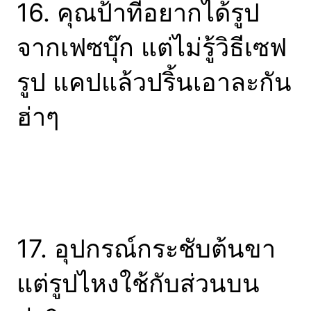
16. คุณป้าที่อยากได้รูป
จากเฟซบุ๊ก แต่ไม่รู้วิธีเซฟ
รูป แคปแล้วปริ้นเอาละกัน
ฮ่าๆ
17. อุปกรณ์กระชับต้นขา
แต่รูปไหงใช้กับส่วนบน