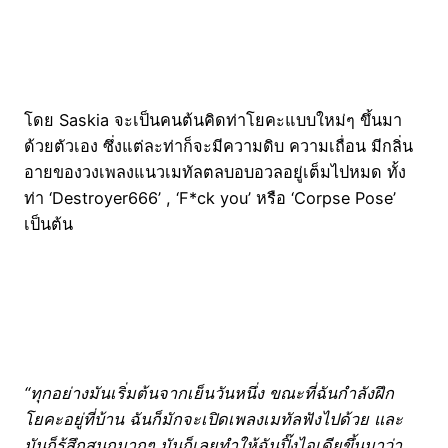
โดย Saskia จะเป็นคนต้นคิดท่าโยคะแบบใหม่ๆ ขึ้นมา
ด้วยตัวเอง ซึ่งแต่ละท่าก็จะมีความดิบ ความเถื่อน มีกลิ่น
อายของวงเพลงแนวเมทัลตลบอบอวลอยู่เต็มไปหมด ทั้ง
ท่า ‘Destroyer666’ , ‘F*ck you’ หรือ ‘Corpse Pose’
เป็นต้น
“ทุกอย่างมันเริ่มต้นจากเย็นวันหนึ่ง ขณะที่ฉันกำลังฝึก
โยคะอยู่ที่บ้าน ฉันก็มักจะเปิดเพลงเมทัลฟังไปด้วย และ
มันก็รู้สึกสนุกมากๆ มันก็เลยทำให้ฉันปิ๊งไอเดียขึ้นมาว่า